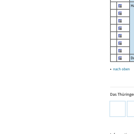
H
D
▴
nach oben
Das Thüringer