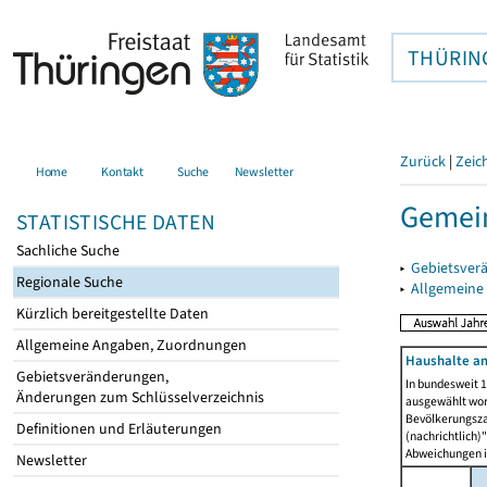
THÜRIN
Zurück
|
Zeic
Home
Kontakt
Suche
Newsletter
Gemein
STATISTISCHE DATEN
Sachliche Suche
▸
Gebietsver
Regionale Suche
▸
Allgemeine
Kürzlich bereitgestellte Daten
Allgemeine Angaben, Zuordnungen
Haushalte am
Gebietsveränderungen,
In bundesweit 1
Änderungen zum Schlüsselverzeichnis
ausgewählt wor
Bevölkerungszah
Definitionen und Erläuterungen
(nachrichtlich)"
Abweichungen i
Newsletter