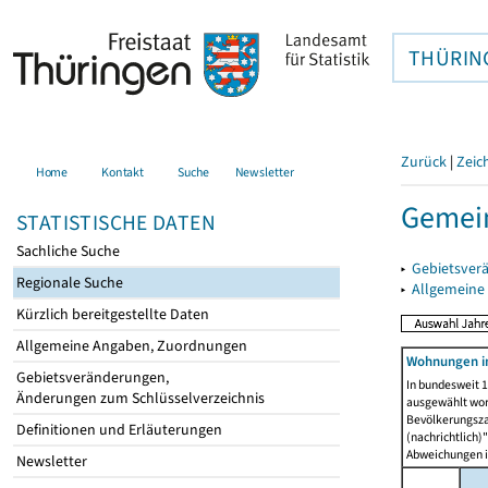
THÜRIN
Zurück
|
Zeic
Home
Kontakt
Suche
Newsletter
Gemein
STATISTISCHE DATEN
Sachliche Suche
▸
Gebietsver
Regionale Suche
▸
Allgemeine
Kürzlich bereitgestellte Daten
Allgemeine Angaben, Zuordnungen
Wohnungen i
Gebietsveränderungen,
In bundesweit 1
Änderungen zum Schlüsselverzeichnis
ausgewählt wor
Bevölkerungszah
Definitionen und Erläuterungen
(nachrichtlich)"
Abweichungen i
Newsletter