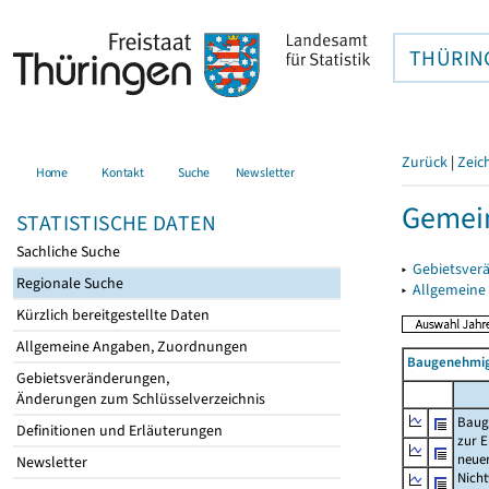
THÜRIN
Zurück
|
Zeic
Home
Kontakt
Suche
Newsletter
Gemei
STATISTISCHE DATEN
Sachliche Suche
▸
Gebietsver
Regionale Suche
▸
Allgemeine
Kürzlich bereitgestellte Daten
Allgemeine Angaben, Zuordnungen
Baugenehmig
Gebietsveränderungen,
Änderungen zum Schlüsselverzeichnis
Baug
Definitionen und Erläuterungen
zur E
neue
Newsletter
Nich