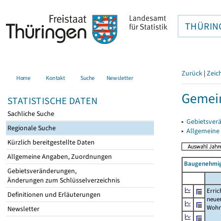
THÜRIN
Zurück
|
Zeic
Home
Kontakt
Suche
Newsletter
Gemei
STATISTISCHE DATEN
Sachliche Suche
▸
Gebietsver
Regionale Suche
▸
Allgemeine
Kürzlich bereitgestellte Daten
Allgemeine Angaben, Zuordnungen
Baugenehmig
Gebietsveränderungen,
Änderungen zum Schlüsselverzeichnis
Erric
Definitionen und Erläuterungen
neue
Wohn
Newsletter