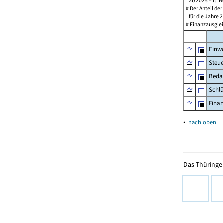
ab 2025 – lt. B
# Der Anteil de
für die Jahre 2
# Finanzausglei
Einw
Steu
Beda
Schl
Fina
▴
nach oben
Das Thüringer