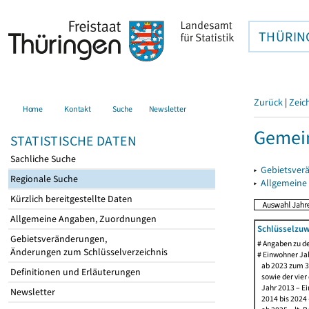
THÜRIN
Zurück
|
Zeic
Home
Kontakt
Suche
Newsletter
Gemei
STATISTISCHE DATEN
Sachliche Suche
▸
Gebietsver
Regionale Suche
▸
Allgemeine
Kürzlich bereitgestellte Daten
Allgemeine Angaben, Zuordnungen
Schlüsselzuw
Gebietsveränderungen,
# Angaben zu 
Änderungen zum Schlüsselverzeichnis
# Einwohner Jah
ab 2023 zum 31
Definitionen und Erläuterungen
sowie der vier d
Jahr 2013 – Ein
Newsletter
2014 bis 2024 –