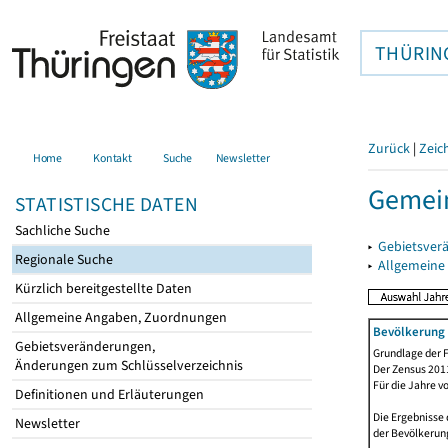
THÜRIN
Zurück
|
Zeic
Home
Kontakt
Suche
Newsletter
Gemei
STATISTISCHE DATEN
Sachliche Suche
▸
Gebietsver
Regionale Suche
▸
Allgemeine
Kürzlich bereitgestellte Daten
Allgemeine Angaben, Zuordnungen
Bevölkerung 
Gebietsveränderungen,
Grundlage der F
Änderungen zum Schlüsselverzeichnis
Der Zensus 2011
Für die Jahre v
Definitionen und Erläuterungen
Die Ergebnisse
Newsletter
der Bevölkerung