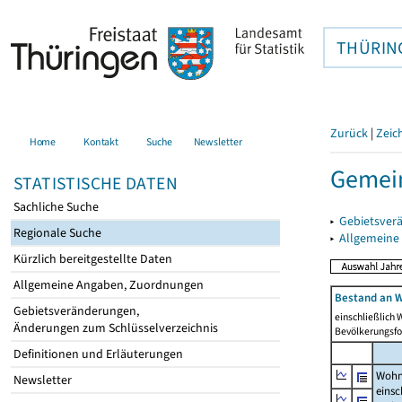
THÜRIN
Zurück
|
Zeic
Home
Kontakt
Suche
Newsletter
Gemei
STATISTISCHE DATEN
Sachliche Suche
▸
Gebietsver
Regionale Suche
▸
Allgemeine
Kürzlich bereitgestellte Daten
Allgemeine Angaben, Zuordnungen
Bestand an W
Gebietsveränderungen,
einschließlich
Änderungen zum Schlüsselverzeichnis
Bevölkerungsfo
Definitionen und Erläuterungen
Wohn
Newsletter
einsc