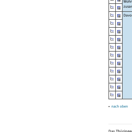
Wohn
zus
Davo
▴
nach oben
Das Thüringer