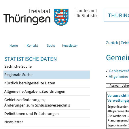
THÜRIN
Zurück
|
Zeic
Home
Kontakt
Suche
Newsletter
Gemei
STATISTISCHE DATEN
Sachliche Suche
▸
Gebietsver
Regionale Suche
▸
Allgemeine
Kürzlich bereitgestellte Daten
Allgemeine Angaben, Zuordnungen
Voraussichtl
Gebietsveränderungen,
Verwaltungsg
Änderungen zum Schlüsselverzeichnis
Ergebnisse der
Alle personenb
Definitionen und Erläuterungen
Die Werte der 
Planungsgrundla
Newsletter
Ergebnisse der 2