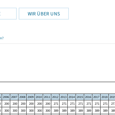
E
WIR ÜBER UNS
en?
5
2006
2007
2008
2009
2010
2011
2012
2013
2014
2015
2016
2017
2018
201
0
200
200
200
200
200
200
271
271
271
271
271
271
271
27
0
300
300
300
300
300
300
389
389
389
389
389
389
389
38