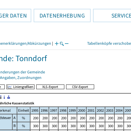
GER DATEN
DATENERHEBUNG
SERVIC
henerklärungen/Abkürzungen
|
Tabellenköpfe verschob
de: Tonndorf
änderungen der Gemeinde
 Angaben, Zuordnungen
jährliche Kassenstatistik
erkmal
Einheit
1995
1996
1997
1998
1999
2000
2001
2002
2003
2004
200
dsteuer
A
%
200
200
200
200
200
200
200
200
200
200
20
B
%
300
300
300
300
300
300
300
300
300
300
30