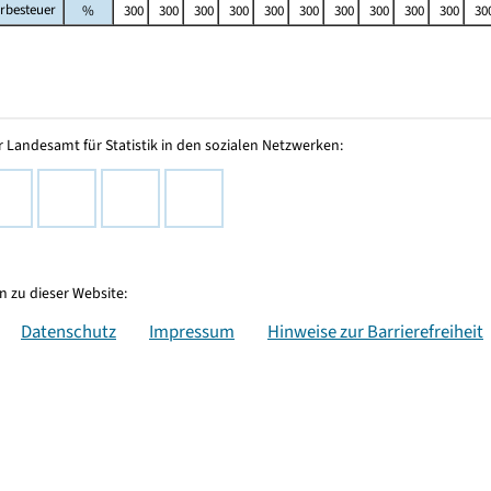
rbesteuer
%
300
300
300
300
300
300
300
300
300
300
30
 Landesamt für Statistik in den sozialen Netzwerken:
 zu dieser Website:
Datenschutz
Impressum
Hinweise zur Barrierefreiheit