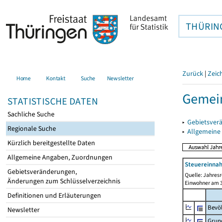
THÜRIN
Zurück
|
Zeic
Home
Kontakt
Suche
Newsletter
Gemein
STATISTISCHE DATEN
Sachliche Suche
▸
Gebietsver
Regionale Suche
▸
Allgemeine
Kürzlich bereitgestellte Daten
Allgemeine Angaben, Zuordnungen
Steuereinnah
Gebietsveränderungen,
Quelle: Jahresr
Änderungen zum Schlüsselverzeichnis
Einwohner am 3
Definitionen und Erläuterungen
Bevö
Newsletter
Grun