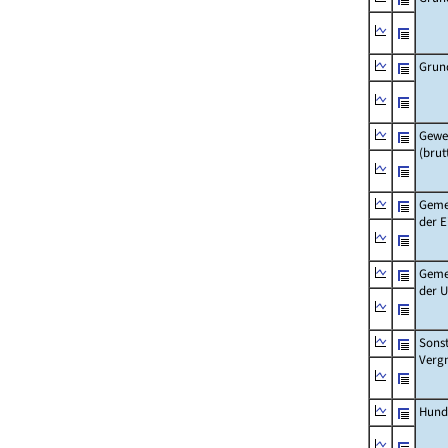
Grun
Gewe
(brut
Geme
der 
Geme
der 
Sonst
Verg
Hund