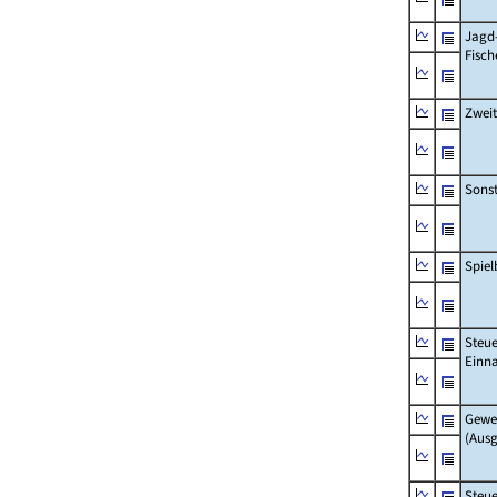
Jagd
Fisch
Zwei
Sonst
Spie
Steue
Einn
Gewe
(Aus
Steue