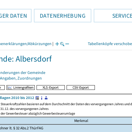
GER DATEN
DATENERHEBUNG
SERVIC
henerklärungen/Abkürzungen
|
Tabellenköpfe verschob
de: Albersdorf
änderungen der Gemeinde
 Angaben, Zuordnungen
lagen 2010 bis 2012
Steuerkraftzahlen basieren auf dem Durchschnitt der Daten des vorvergangenen Jahres und der
31.12. des vorvergangenen Jahres
l der Gewerbesteuer abzüglich Gewerbesteuerumlage
Merkmal
hner lt. § 32 Abs.2 ThürFAG