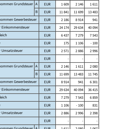
fkommen Grundsteuer
A
EUR
1 609
2 146
1 611
B
EUR
11 841
11 699
13 483
fkommen Gewerbesteuer
EUR
2 186
8 914
941
er Einkommensteuer
EUR
24 174
29 634
40 094
leich
EUR
6 437
7 279
7 543
e
EUR
175
1 106
- 100
r Umsatzsteuer
EUR
2 571
2 886
2 996
EUR
-
-
-
fkommen Grundsteuer
A
EUR
2 146
1 611
2 080
B
EUR
11 699
13 483
11 745
fkommen Gewerbesteuer
EUR
8 914
941
6 301
er Einkommensteuer
EUR
29 634
40 094
36 415
leich
EUR
7 279
7 543
6 859
e
EUR
1 106
- 100
831
r Umsatzsteuer
EUR
2 886
2 996
2 398
EUR
-
-
-
fkommen Grundsteuer
A
EUR
1 611
2 080
1 067