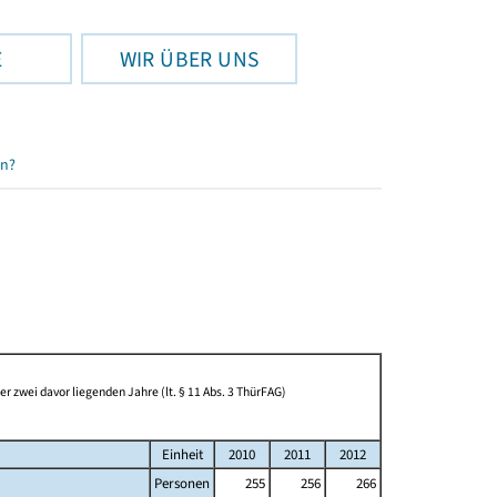
E
WIR ÜBER UNS
en?
 zwei davor liegenden Jahre (lt. § 11 Abs. 3 ThürFAG)
Einheit
2010
2011
2012
Personen
255
256
266