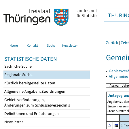
THÜRIN
Zurück
|
Zeic
Home
Kontakt
Suche
Newsletter
Gemein
STATISTISCHE DATEN
Sachliche Suche
▸
Gebietsver
Regionale Suche
▸
Allgemeine
Kürzlich bereitgestellte Daten
Allgemeine Angaben, Zuordnungen
Umlagegrund
Gebietsveränderungen,
Angaben zu den 
Änderungen zum Schlüsselverzeichnis
Einwohner zum 
Steuerkraftzah
Definitionen und Erläuterungen
Newsletter
Einwo