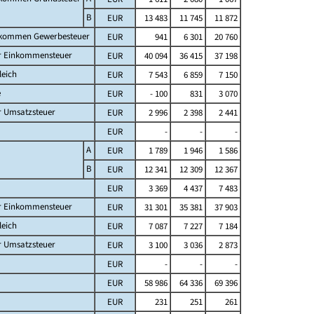
B
EUR
13 483
11 745
11 872
fkommen Gewerbesteuer
EUR
941
6 301
20 760
er Einkommensteuer
EUR
40 094
36 415
37 198
leich
EUR
7 543
6 859
7 150
e
EUR
- 100
831
3 070
r Umsatzsteuer
EUR
2 996
2 398
2 441
EUR
-
-
-
A
EUR
1 789
1 946
1 586
B
EUR
12 341
12 309
12 367
EUR
3 369
4 437
7 483
er Einkommensteuer
EUR
31 301
35 381
37 903
leich
EUR
7 087
7 227
7 184
r Umsatzsteuer
EUR
3 100
3 036
2 873
EUR
-
-
-
EUR
58 986
64 336
69 396
EUR
231
251
261