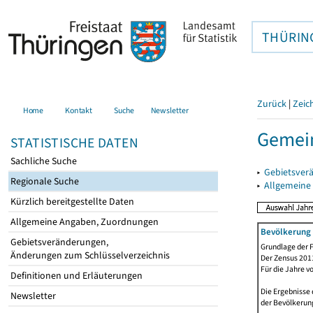
THÜRIN
Zurück
|
Zeic
Home
Kontakt
Suche
Newsletter
Gemein
STATISTISCHE DATEN
Sachliche Suche
▸
Gebietsver
Regionale Suche
▸
Allgemeine
Kürzlich bereitgestellte Daten
Allgemeine Angaben, Zuordnungen
Bevölkerung 
Gebietsveränderungen,
Grundlage der F
Änderungen zum Schlüsselverzeichnis
Der Zensus 2011
Für die Jahre v
Definitionen und Erläuterungen
Die Ergebnisse
Newsletter
der Bevölkerung