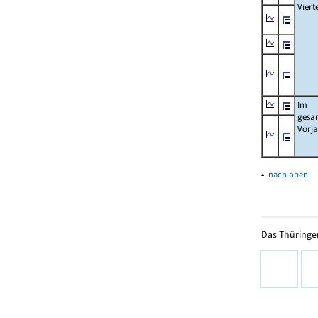
Viert
Im
gesa
Vorj
▴
nach oben
Das Thüringer