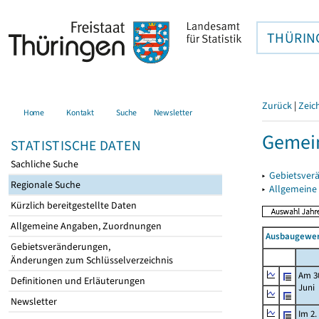
THÜRIN
Zurück
|
Zeic
Home
Kontakt
Suche
Newsletter
Gemein
STATISTISCHE DATEN
Sachliche Suche
▸
Gebietsver
Regionale Suche
▸
Allgemeine
Kürzlich bereitgestellte Daten
Allgemeine Angaben, Zuordnungen
Ausbaugewerb
Gebietsveränderungen,
Änderungen zum Schlüsselverzeichnis
Am 3
Definitionen und Erläuterungen
Juni
Newsletter
Im 2.