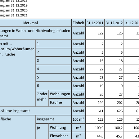
ung am 31.12.2018
ung am 31.12.2019
ung am 31.12.2020
ung am 31.12.2021
Merkmal
Einheit
31.12.2011
31.12.2012
31.12.20
ungen in Wohn- und Nichtwohngebäuden
Anzahl
122
125
1
esamt
 mit ...
1
Anzahl
2
2
nraum/Wohnräumen
2
Anzahl
5
5
hl. Küche
3
Anzahl
16
18
4
Anzahl
27
27
5
Anzahl
27
27
6
Anzahl
19
19
7 oder
Wohnungen
Anzahl
26
27
mehr
Räume
Anzahl
194
202
2
räume insgesamt
Anzahl
611
625
6
fläche
insgesamt
100 m²
122
125
1
je
Wohnung
m²
100,0
100,2
100
Einwohner
m²
44,0
45,7
43