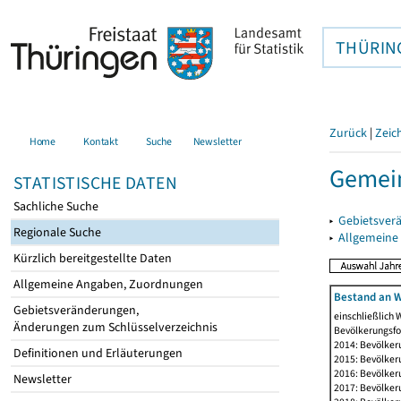
THÜRIN
Zurück
|
Zeic
Home
Kontakt
Suche
Newsletter
Gemein
STATISTISCHE DATEN
Sachliche Suche
▸
Gebietsver
Regionale Suche
▸
Allgemeine
Kürzlich bereitgestellte Daten
Allgemeine Angaben, Zuordnungen
Bestand an W
Gebietsveränderungen,
einschließlich
Änderungen zum Schlüsselverzeichnis
Bevölkerungsfo
2014: Bevölker
Definitionen und Erläuterungen
2015: Bevölker
2016: Bevölker
Newsletter
2017: Bevölker