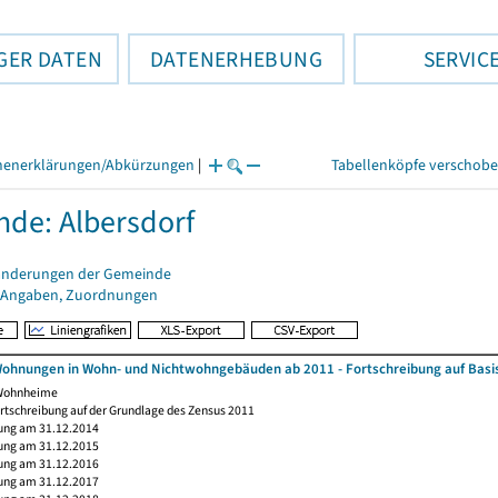
GER DATEN
DATENERHEBUNG
SERVIC
henerklärungen/Abkürzungen
|
Tabellenköpfe verschob
de: Albersdorf
änderungen der Gemeinde
 Angaben, Zuordnungen
ohnungen in Wohn- und Nichtwohngebäuden ab 2011 - Fortschreibung auf Basi
 Wohnheime
rtschreibung auf der Grundlage des Zensus 2011
ung am 31.12.2014
ung am 31.12.2015
ung am 31.12.2016
ung am 31.12.2017