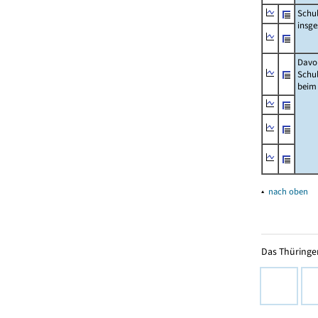
Schu
insg
Davo
Schu
beim
▴
nach oben
Das Thüringer