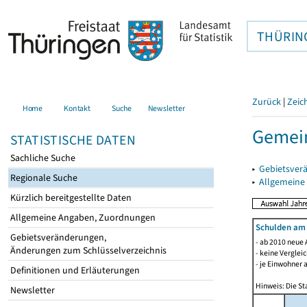
THÜRIN
Zurück
|
Zeic
Home
Kontakt
Suche
Newsletter
Gemein
STATISTISCHE DATEN
Sachliche Suche
▸
Gebietsver
Regionale Suche
▸
Allgemeine
Kürzlich bereitgestellte Daten
Allgemeine Angaben, Zuordnungen
Schulden am
Gebietsveränderungen,
- ab 2010 neue 
Änderungen zum Schlüsselverzeichnis
- keine Verglei
- je Einwohner 
Definitionen und Erläuterungen
Hinweis: Die St
Newsletter