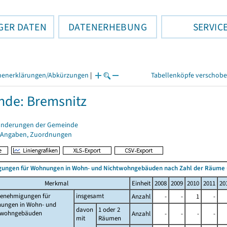
GER DATEN
DATENERHEBUNG
SERVIC
henerklärungen/Abkürzungen
|
Tabellenköpfe verschob
de: Bremsnitz
änderungen der Gemeinde
 Angaben, Zuordnungen
ungen für Wohnungen in Wohn- und Nichtwohngebäuden nach Zahl der Räume
Merkmal
Einheit
2008
2009
2010
2011
20
enehmigungen für
insgesamt
Anzahl
-
-
1
-
ungen in Wohn- und
davon
1 oder 2
twohngebäuden
Anzahl
-
-
-
-
mit
Räumen