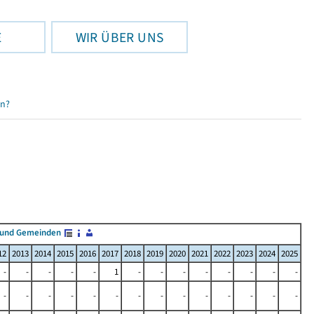
E
WIR ÜBER UNS
en?
 und Gemeinden
12
2013
2014
2015
2016
2017
2018
2019
2020
2021
2022
2023
2024
2025
-
-
-
-
-
1
-
-
-
-
-
-
-
-
-
-
-
-
-
-
-
-
-
-
-
-
-
-