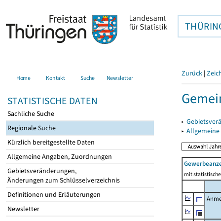
THÜRIN
Zurück
|
Zeic
Home
Kontakt
Suche
Newsletter
Gemei
STATISTISCHE DATEN
Sachliche Suche
▸
Gebietsver
Regionale Suche
▸
Allgemeine
Kürzlich bereitgestellte Daten
Allgemeine Angaben, Zuordnungen
Gewerbeanz
Gebietsveränderungen,
mit statistisc
Änderungen zum Schlüsselverzeichnis
Definitionen und Erläuterungen
Anme
Newsletter