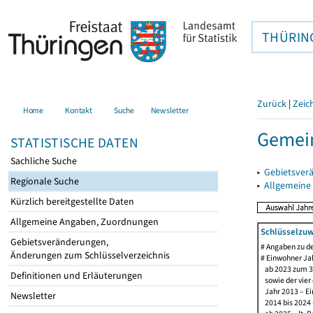
THÜRIN
Zurück
|
Zeic
Home
Kontakt
Suche
Newsletter
Gemein
STATISTISCHE DATEN
Sachliche Suche
▸
Gebietsver
Regionale Suche
▸
Allgemeine
Kürzlich bereitgestellte Daten
Allgemeine Angaben, Zuordnungen
Schlüsselzuw
Gebietsveränderungen,
# Angaben zu 
Änderungen zum Schlüsselverzeichnis
# Einwohner Jah
ab 2023 zum 31
Definitionen und Erläuterungen
sowie der vier d
Jahr 2013 – Ein
Newsletter
2014 bis 2024 –