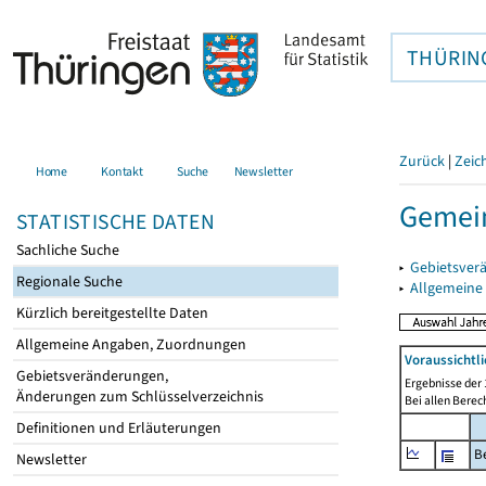
THÜRIN
Zurück
|
Zeic
Home
Kontakt
Suche
Newsletter
Gemein
STATISTISCHE DATEN
Sachliche Suche
▸
Gebietsver
Regionale Suche
▸
Allgemeine
Kürzlich bereitgestellte Daten
Allgemeine Angaben, Zuordnungen
Voraussichtl
Gebietsveränderungen,
Ergebnisse der 
Änderungen zum Schlüsselverzeichnis
Bei allen Bere
Definitionen und Erläuterungen
B
Newsletter