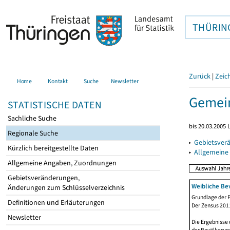
THÜRIN
Zurück
|
Zeic
Home
Kontakt
Suche
Newsletter
Gemein
STATISTISCHE DATEN
Sachliche Suche
bis 20.03.2005
Regionale Suche
▸
Gebietsver
Kürzlich bereitgestellte Daten
▸
Allgemeine
Allgemeine Angaben, Zuordnungen
Gebietsveränderungen,
Weibliche Be
Änderungen zum Schlüsselverzeichnis
Grundlage der F
Definitionen und Erläuterungen
Der Zensus 2011
Newsletter
Die Ergebnisse