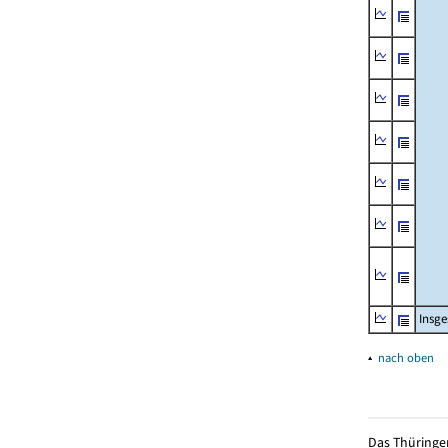
Insg
▴
nach oben
Das Thüringer