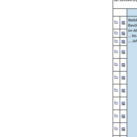
der Bevölkerung
Weibl
Bevö
im Al
... bi
... J