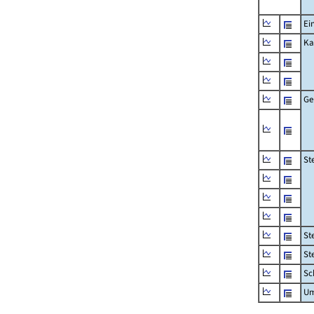
Ei
Ka
Ge
St
St
St
Sc
Um