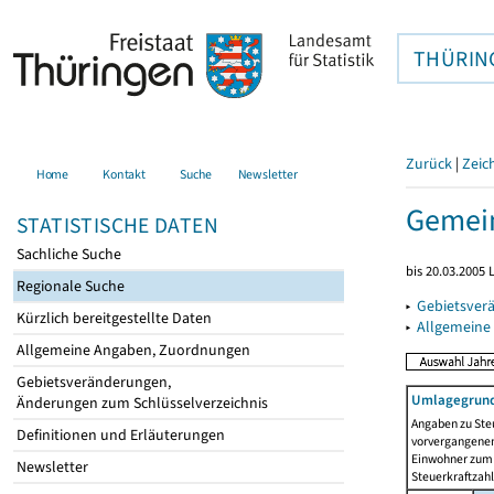
THÜRIN
Zurück
|
Zeic
Home
Kontakt
Suche
Newsletter
Gemein
STATISTISCHE DATEN
Sachliche Suche
bis 20.03.2005
Regionale Suche
▸
Gebietsver
Kürzlich bereitgestellte Daten
▸
Allgemeine
Allgemeine Angaben, Zuordnungen
Gebietsveränderungen,
Umlagegrund
Änderungen zum Schlüsselverzeichnis
Angaben zu Ste
Definitionen und Erläuterungen
vorvergangenen 
Einwohner zum 
Newsletter
Steuerkraftzah