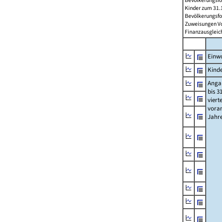
Bevölkerungsfo
Kinder zum 31.1
Bevölkerungsfo
Zuweisungen Vorj
Finanzausgleichs
Einwo
Kinde
Anga
bis 3
viert
vora
Jahr