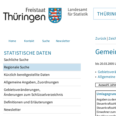
THÜRIN
Zurück
|
Zeic
Home
Kontakt
Suche
Newsletter
Gemein
STATISTISCHE DATEN
Sachliche Suche
bis 20.03.2005
Regionale Suche
▸
Gebietsver
Kürzlich bereitgestellte Daten
▸
Allgemeine
Allgemeine Angaben, Zuordnungen
Gebietsveränderungen,
Umlagegrund
Änderungen zum Schlüsselverzeichnis
Angaben zu den 
Definitionen und Erläuterungen
Steuerkraftzahl
Steuerkraftzah
Newsletter
Einwohner zum 3