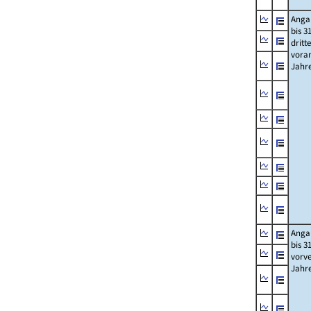
Anga
bis 3
dritt
vora
Jahr
Anga
bis 3
vorv
Jahr