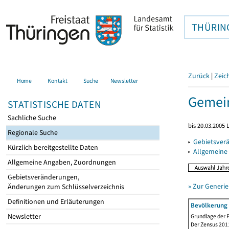
THÜRIN
Zurück
|
Zeic
Home
Kontakt
Suche
Newsletter
Gemein
STATISTISCHE DATEN
Sachliche Suche
bis 20.03.2005
Regionale Suche
▸
Gebietsver
Kürzlich bereitgestellte Daten
▸
Allgemeine
Allgemeine Angaben, Zuordnungen
Gebietsveränderungen,
» Zur Generie
Änderungen zum Schlüsselverzeichnis
Definitionen und Erläuterungen
Bevölkerung 
Newsletter
Grundlage der F
Der Zensus 2011