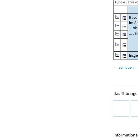
Für die Jahre v
Bevö
im Al
... bi
... J
Insg
▴
nach oben
Das Thüringer
Informationen