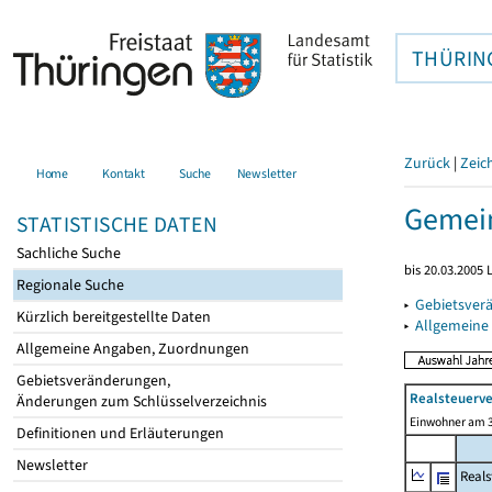
THÜRIN
Zurück
|
Zeic
Home
Kontakt
Suche
Newsletter
Gemein
STATISTISCHE DATEN
Sachliche Suche
bis 20.03.2005
Regionale Suche
▸
Gebietsver
Kürzlich bereitgestellte Daten
▸
Allgemeine
Allgemeine Angaben, Zuordnungen
Gebietsveränderungen,
Realsteuerve
Änderungen zum Schlüsselverzeichnis
Einwohner am 3
Definitionen und Erläuterungen
Newsletter
Reals