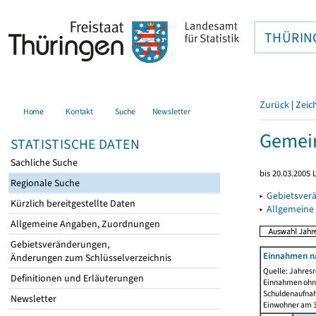
THÜRIN
Zurück
|
Zeic
Home
Kontakt
Suche
Newsletter
Gemein
STATISTISCHE DATEN
Sachliche Suche
bis 20.03.2005
Regionale Suche
▸
Gebietsver
Kürzlich bereitgestellte Daten
▸
Allgemeine
Allgemeine Angaben, Zuordnungen
Gebietsveränderungen,
Einnahmen n
Änderungen zum Schlüsselverzeichnis
Quelle: Jahresr
Definitionen und Erläuterungen
Einnahmen ohne
Schuldenaufnah
Newsletter
Einwohner am 3