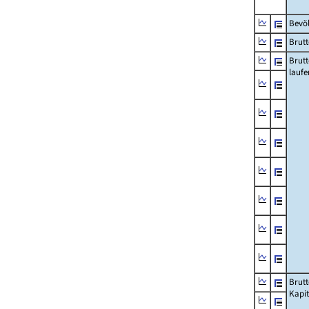
Bevö
Brutt
Brut
lauf
Brut
Kapi