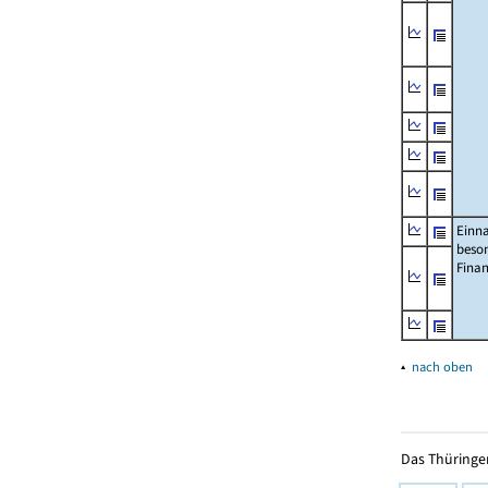
Einn
beso
Fina
▴
nach oben
Das Thüringer