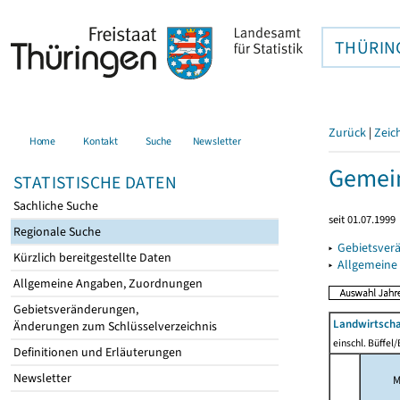
THÜRIN
Zurück
|
Zeic
Home
Kontakt
Suche
Newsletter
Gemein
STATISTISCHE DATEN
Sachliche Suche
seit 01.07.1999
Regionale Suche
▸
Gebietsver
Kürzlich bereitgestellte Daten
▸
Allgemeine
Allgemeine Angaben, Zuordnungen
Gebietsveränderungen,
Landwirtscha
Änderungen zum Schlüsselverzeichnis
einschl. Büffel
Definitionen und Erläuterungen
Newsletter
M