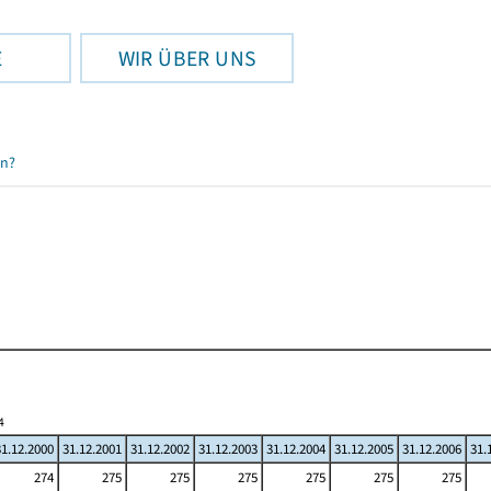
E
WIR ÜBER UNS
en?
4
31.12.2000
31.12.2001
31.12.2002
31.12.2003
31.12.2004
31.12.2005
31.12.2006
31.
274
275
275
275
275
275
275