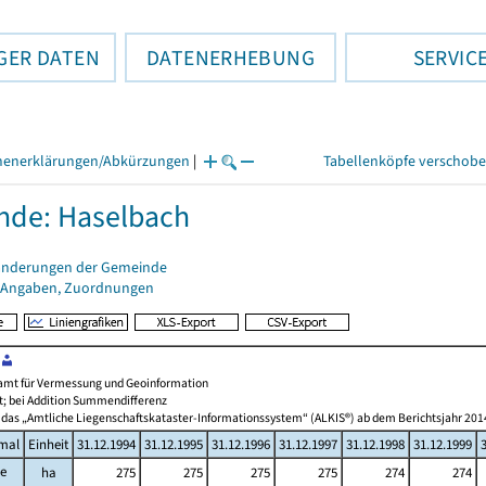
GER DATEN
DATENERHEBUNG
SERVIC
henerklärungen/Abkürzungen
|
Tabellenköpfe verschob
nde: Haselbach
änderungen der Gemeinde
 Angaben, Zuordnungen
amt für Vermessung und Geoinformation
t; bei Addition Summendifferenz
 das „Amtliche Liegenschaftskataster-Informationssystem“ (ALKIS®) ab dem Berichtsjahr 201
mal
Einheit
31.12.1994
31.12.1995
31.12.1996
31.12.1997
31.12.1998
31.12.1999
he
ha
275
275
275
275
274
274