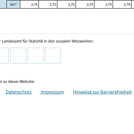
km²
2,75
2,75
2,75
2,75
2,74
2,74
 Landesamt für Statistik in den sozialen Netzwerken:
 zu dieser Website:
Datenschutz
Impressum
Hinweise zur Barrierefreiheit