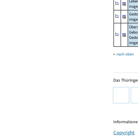
Lebe
insg
Gest
insg
Über
Gebo
Gesto
insg
▴
nach oben
Das Thüringer
Informationen
Copyright