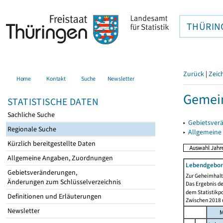
THÜRIN
Zurück
|
Zeic
Home
Kontakt
Suche
Newsletter
Gemei
STATISTISCHE DATEN
Sachliche Suche
▸
Gebietsver
Regionale Suche
▸
Allgemeine
Kürzlich bereitgestellte Daten
Allgemeine Angaben, Zuordnungen
Lebendgebor
Gebietsveränderungen,
Zur Geheimhaltu
Änderungen zum Schlüsselverzeichnis
Das Ergebnis d
dem Statistikp
Definitionen und Erläuterungen
Zwischen 2018 u
Newsletter
M