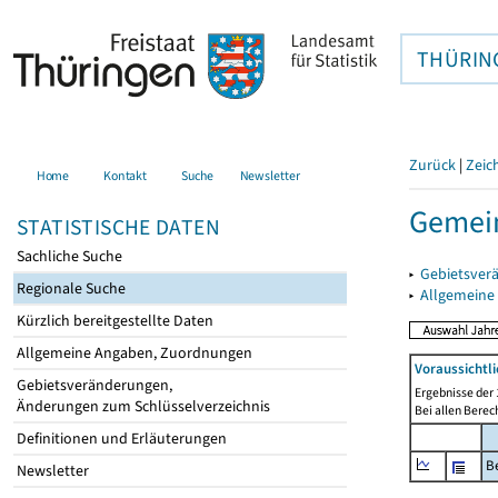
THÜRIN
Zurück
|
Zeic
Home
Kontakt
Suche
Newsletter
Gemei
STATISTISCHE DATEN
Sachliche Suche
▸
Gebietsver
Regionale Suche
▸
Allgemeine
Kürzlich bereitgestellte Daten
Allgemeine Angaben, Zuordnungen
Voraussichtl
Gebietsveränderungen,
Ergebnisse der 
Änderungen zum Schlüsselverzeichnis
Bei allen Bere
Definitionen und Erläuterungen
B
Newsletter