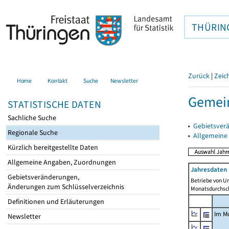
THÜRIN
Zurück
|
Zeic
Home
Kontakt
Suche
Newsletter
Gemei
STATISTISCHE DATEN
Sachliche Suche
▸
Gebietsver
Regionale Suche
▸
Allgemeine
Kürzlich bereitgestellte Daten
Allgemeine Angaben, Zuordnungen
Jahresdaten 
Gebietsveränderungen,
Betriebe von U
Änderungen zum Schlüsselverzeichnis
Monatsdurchsch
Definitionen und Erläuterungen
Im M
Newsletter