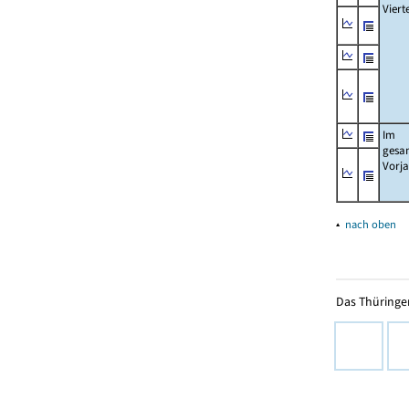
Viert
Im
gesa
Vorj
▴
nach oben
Das Thüringer