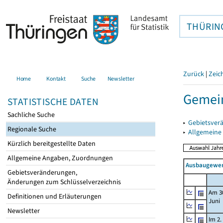
THÜRIN
Zurück
|
Zeic
Home
Kontakt
Suche
Newsletter
Gemei
STATISTISCHE DATEN
Sachliche Suche
▸
Gebietsver
Regionale Suche
▸
Allgemeine
Kürzlich bereitgestellte Daten
Allgemeine Angaben, Zuordnungen
Ausbaugewerb
Gebietsveränderungen,
Änderungen zum Schlüsselverzeichnis
Am 3
Definitionen und Erläuterungen
Juni
Newsletter
Im 2.