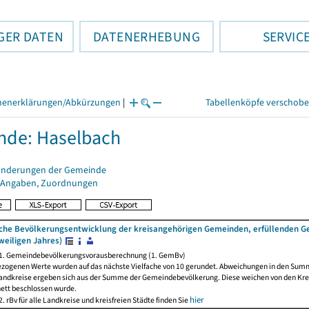
GER DATEN
DATENERHEBUNG
SERVIC
henerklärungen/Abkürzungen
|
Tabellenköpfe verschob
nde: Haselbach
änderungen der Gemeinde
 Angaben, Zuordnungen
iche Bevölkerungsentwicklung der kreisangehörigen Gemeinden, erfüllenden 
weiligen Jahres)
 1. Gemeindebevölkerungsvorausberechnung (1. GemBv)
ezogenen Werte wurden auf das nächste Vielfache von 10 gerundet. Abweichungen in den Sum
andkreise ergeben sich aus der Summe der Gemeindebevölkerung. Diese weichen von den Kreis
nett beschlossen wurde.
hier
. rBv für alle Landkreise und kreisfreien Städte finden Sie