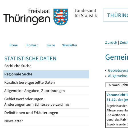
THÜRIN
Zurück
|
Zeic
Home
Kontakt
Suche
Newsletter
Gemei
STATISTISCHE DATEN
Sachliche Suche
▸
Gebietsver
Regionale Suche
▸
Allgemeine
Kürzlich bereitgestellte Daten
Allgemeine Angaben, Zuordnungen
Voraussichtl
Gebietsveränderungen,
31.12. des je
Änderungen zum Schlüsselverzeichnis
Ergebnisse der
Alle personenb
Definitionen und Erläuterungen
Die Werte der L
durch das Kabi
Newsletter
Ergebnisse der 2