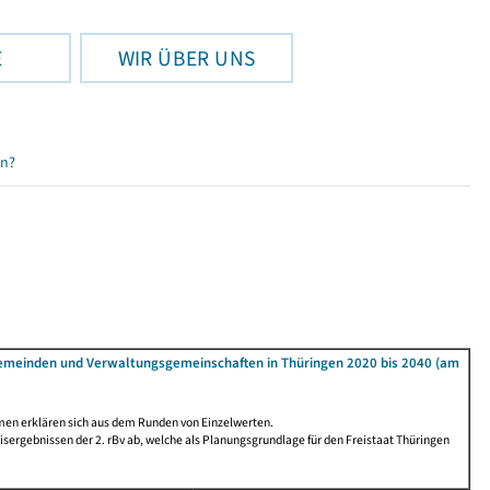
E
WIR ÜBER UNS
en?
Gemeinden und Verwaltungsgemeinschaften in Thüringen 2020 bis 2040 (am
men erklären sich aus dem Runden von Einzelwerten.
ergebnissen der 2. rBv ab, welche als Planungsgrundlage für den Freistaat Thüringen