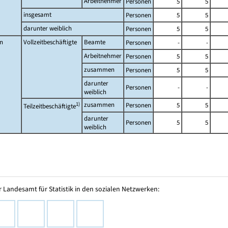
Arbeitnehmer
Personen
5
5
insgesamt
Personen
5
5
darunter weiblich
Personen
5
5
n
Vollzeitbeschäftigte
Beamte
Personen
-
-
Arbeitnehmer
Personen
5
5
zusammen
Personen
5
5
darunter
Personen
-
-
weiblich
1)
zusammen
Personen
5
5
Teilzeitbeschäftigte
darunter
Personen
5
5
weiblich
 Landesamt für Statistik in den sozialen Netzwerken: