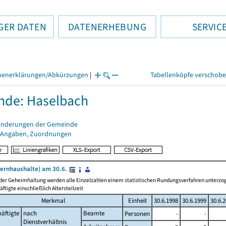
GER DATEN
DATENERHEBUNG
SERVIC
henerklärungen/Abkürzungen
|
Tabellenköpfe verschob
nde: Haselbach
änderungen der Gemeinde
 Angaben, Zuordnungen
ernhaushalte) am 30.6.
 der Geheimhaltung werden alle Einzelzahlen einem statistischen Rundungsverfahren unterz
äftigte einschließlich Altersteilzeit
Merkmal
Einheit
30.6.1998
30.6.1999
30.6.
äftigte
nach
Beamte
Personen
-
-
Dienstverhältnis