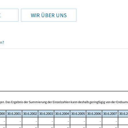
E
WIR ÜBER UNS
en?
ogen. Das Ergebnis der Summierung der Einzelzahlen kann deshalb geringfügig von der Endsu
2000
30.6.2001
30.6.2002
30.6.2003
30.6.2004
30.6.2005
30.6.2006
30.6.2007
30.6.
-
-
-
-
-
-
-
-