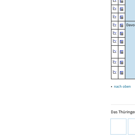
Davo
▴
nach oben
Das Thüringer