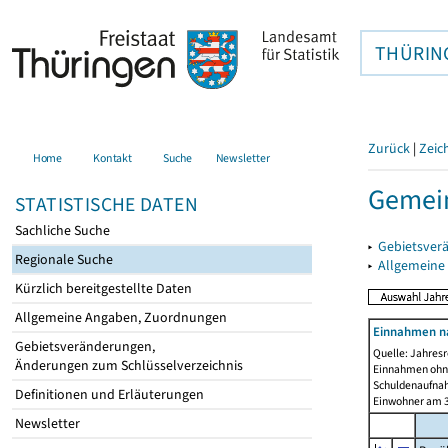
THÜRIN
Zurück
|
Zeic
Home
Kontakt
Suche
Newsletter
Gemei
STATISTISCHE DATEN
Sachliche Suche
▸
Gebietsver
Regionale Suche
▸
Allgemeine
Kürzlich bereitgestellte Daten
Allgemeine Angaben, Zuordnungen
Einnahmen n
Gebietsveränderungen,
Quelle: Jahresr
Änderungen zum Schlüsselverzeichnis
Einnahmen ohne
Schuldenaufnah
Definitionen und Erläuterungen
Einwohner am 3
Newsletter