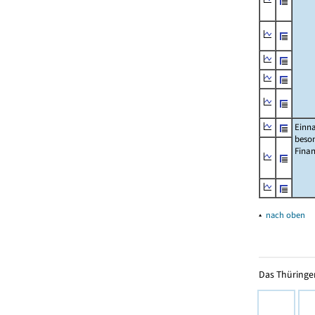
Einn
beso
Fina
▴
nach oben
Das Thüringer