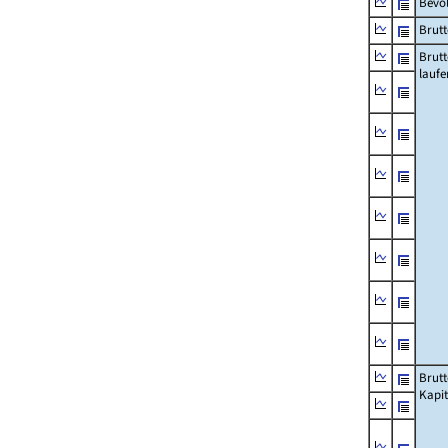
Bevö
Brutt
Brut
lauf
Brut
Kapi