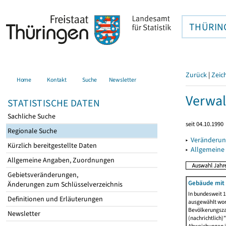
THÜRIN
Zurück
|
Zeic
Home
Kontakt
Suche
Newsletter
Verwal
STATISTISCHE DATEN
Sachliche Suche
seit 04.10.1990
Regionale Suche
▸
Veränderun
Kürzlich bereitgestellte Daten
▸
Allgemeine
Allgemeine Angaben, Zuordnungen
Gebietsveränderungen,
Gebäude mit
Änderungen zum Schlüsselverzeichnis
In bundesweit 1
Definitionen und Erläuterungen
ausgewählt wor
Bevölkerungszah
Newsletter
(nachrichtlich)"