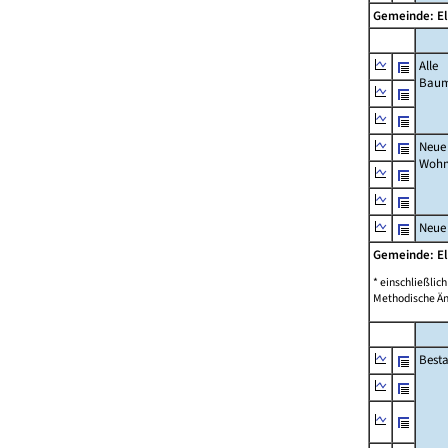
Gemeinde: El
Alle
Bau
Neue
Wohn
Neue
Gemeinde: El
* einschließli
Methodische Än
Best