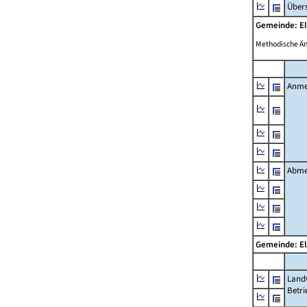
Übers
Gemeinde: El
Methodische Ä
Anme
Abme
Gemeinde: El
Landw
Betri