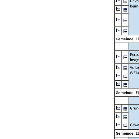
Davo
beim
Gemeinde: El
Pers
insg
Vollz
(VZÄ)
Gemeinde: El
Grun
Gewe
Gemeinde: El