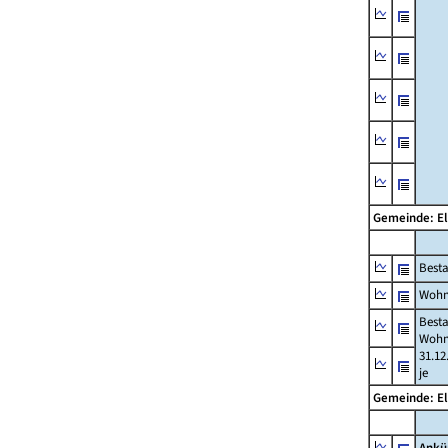
Gemeinde: El
Best
Wohn
Best
Wohn
31.12
je
Gemeinde: El
Ankü