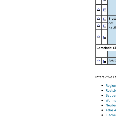
Brut
der
Kapi
Gemeinde: El
Schl
Interaktive 
Region
Realst
Baube
Wohnun
Neubau
Atlas A
Fläche