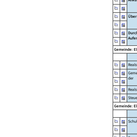
Über
Durc
Aufe
Gemeinde: El
Reals
Geme
der
Real
Steu
Gemeinde: El
Schu