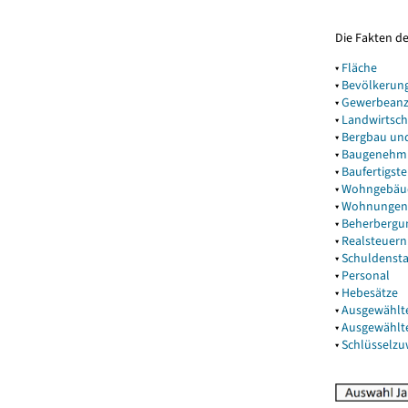
Die Fakten d
▾
Fläche
▾
Bevölkerun
▾
Gewerbeanz
▾
Landwirtsch
▾
Bergbau un
▾
Baugenehm
▾
Baufertigst
▾
Wohngebäu
▾
Wohnungen
▾
Beherbergu
▾
Realsteuern
▾
Schuldenst
▾
Personal
▾
Hebesätze
▾
Ausgewählt
▾
Ausgewählt
▾
Schlüsselz