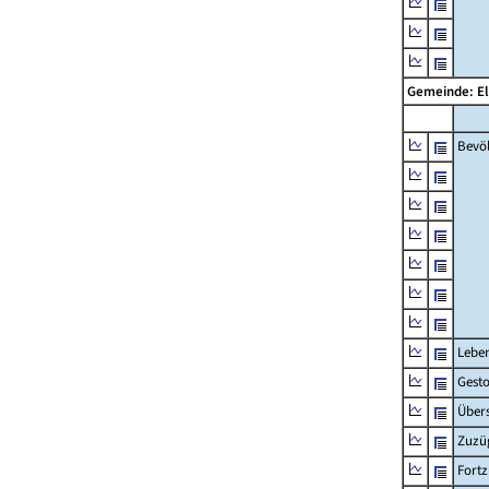
Gemeinde: El
Bevö
Lebe
Gest
Übers
Zuzü
Fort