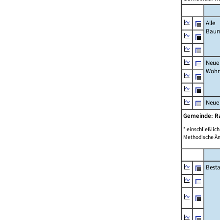
Alle
Bau
Neue
Wohn
Neue
Gemeinde: R
* einschließli
Methodische Än
Best