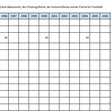
(ohne Abbauland), der Erholungsfläche, der Verkehrsfläche und der Fläche für Friedhöfe
1996
1997
1998
1999
2000
2001
2002
2003
2004
2005
2006
42
43
43