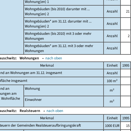
Wohnung(en) 1
Wohngebäuden (bis 2010) darunter mit ...
Anzahl
21
Wohnung(en) 2
Wohngebäuden* am 31.12. darunter mit ...
Anzahl
Wohnung(en) 2
Wohngebäuden (bis 2010) mit 3 oder mehr
Anzahl
2
Wohnungen
Wohngebäuden* am 31.12. mit 3 oder mehr
Anzahl
Wohnungen
auschwitz:
Wohnungen
▴
nach oben
Merkmal
Einheit
1995
and an Wohnungen am 31.12. insgesamt
Anzahl
fläche insgesamt
100 m²
and an
Wohnung
m²
ungen am
. Wohnfläche
Einwohner
m²
auschwitz:
Realsteuern
▴
nach oben
Merkmal
Einheit
1995
teuern der Gemeinden Realsteueraufbringungskraft
1000 EUR
15