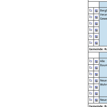
Berg
Verar
Gewe
Gemeinde: R
Alle
Bau
Neue
Wohn
Neue
Gemeinde: R