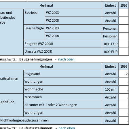
Merkmal
Einheit
1995
bau und
Betriebe
WZ 2003
Anzahl
beitendes
WZ 2008
Anzahl
rbe
Beschäftigte
WZ 2003
Personen
WZ 2008
Personen
Entgelte (WZ 2008)
1000 EUR
Umsatz (WZ 2008)
1000 EUR
auschwitz:
Baugenehmigungen
▴
nach oben
Merkmal
Einheit
1995
insgesamt
Anzahl
2
maßnahmen
Wohnungen
Anzahl
.
Wohnfläche
100 m²
.
zusammen
Anzahl
.
gebäude
darunter mit 1 oder 2 Wohnungen
Anzahl
.
Wohnungen
Anzahl
.
 Nichtwohngebäude zusammen
Anzahl
.
auschwitz:
Baufertigstellungen
▴
nach oben