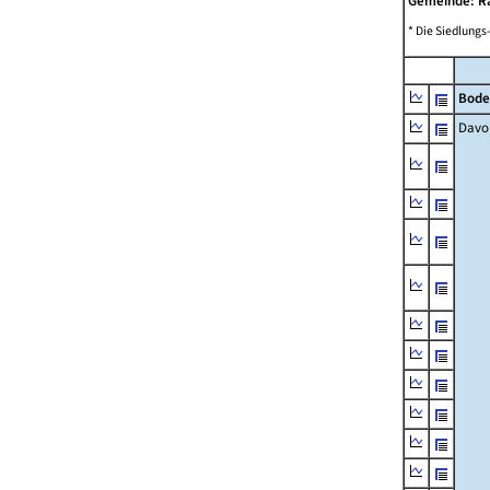
Gemeinde: R
* Die Siedlungs
Bode
Davo