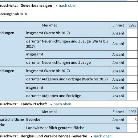
auschwitz:
Gewerbeanzeigen
▴
nach oben
nderungen ab 2018
Merkmal
Einheit
1995
ldungen
insgesamt (Werte bis 2017)
Anzahl
darunter Neuerrichtungen und Zuzüge (Werte bis
Anzahl
2017)
insgesamt
Anzahl
darunter Neuerrichtungen und Zuzüge
Anzahl
ldungen
insgesamt (Werte bis 2017)
Anzahl
darunter Aufgaben und Fortzüge (Werte bis 2017)
Anzahl
insgesamt
Anzahl
darunter Aufgaben und Fortzüge
Anzahl
auschwitz:
Landwirtschaft
▴
nach oben
Merkmal
Einheit
1995
irtschaftliche
Betriebe
Anzahl
5
ebe
Landwirtschaftlich genutzte Fläche
ha
.
auschwitz:
Bergbau und Verarbeitendes Gewerbe
▴
nach oben