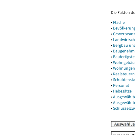
Die Fakten d
▾
Fläche
▾
Bevölkerun
▾
Gewerbeanz
▾
Landwirtsch
▾
Bergbau un
▾
Baugenehm
▾
Baufertigst
▾
Wohngebäu
▾
Wohnungen
▾
Realsteuern
▾
Schuldenst
▾
Personal
▾
Hebesätze
▾
Ausgewählt
▾
Ausgewählt
▾
Schlüsselz