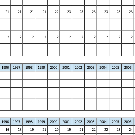
21
21
21
21
22
23
23
23
23
23
23
2
2
2
2
2
2
2
2
2
2
2
1996
1997
1998
1999
2000
2001
2002
2003
2004
2005
2006
1996
1997
1998
1999
2000
2001
2002
2003
2004
2005
2006
16
18
19
21
20
19
21
22
22
23
24