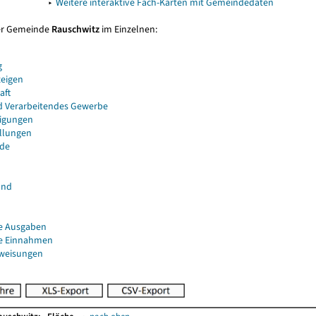
▸
Weitere interaktive Fach-Karten mit Gemeindedaten
er Gemeinde
Rauschwitz
im Einzelnen:
g
eigen
aft
d Verarbeitendes Gewerbe
igungen
ellungen
de
and
e Ausgaben
e Einnahmen
uweisungen