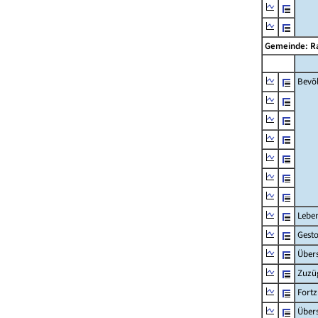
Gemeinde: R
Bevö
Lebe
Gest
Übers
Zuzü
Fort
Übers