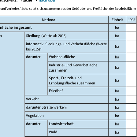
auschwitz:
Fläche
▴
nach oben
-und Verkehrsfläche setzt sich zusammen aus der Gebäude- und Freifläche, der Betriebsfläche 
Merkmal
Einheit
1995
nfläche insgesamt
ha
n
Siedlung (Werte ab 2015)
ha
informativ: Siedlungs- und Verkehrsfläche (Werte
ha
bis 2015)*
darunter
Wohnbaufläche
ha
Industrie- und Gewerbefläche
ha
zusammen
Sport-, Freizeit- und
ha
Erholungsfläche zusammen
Friedhof
ha
Verkehr
ha
darunter Straßenverkehr
ha
Vegetation
ha
darunter
Landwirtschaft
ha
Wald
ha