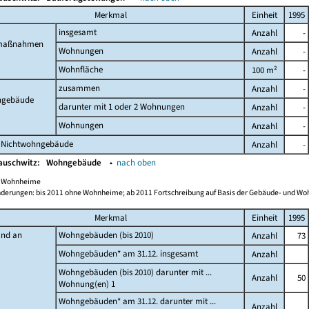
Merkmal
Einheit
1995
insgesamt
Anzahl
-
maßnahmen
Wohnungen
Anzahl
-
Wohnfläche
100 m²
-
zusammen
Anzahl
-
gebäude
darunter mit 1 oder 2 Wohnungen
Anzahl
-
Wohnungen
Anzahl
-
 Nichtwohngebäude
Anzahl
-
auschwitz:
Wohngebäude
▴
nach oben
ch Wohnheime
derungen: bis 2011 ohne Wohnheime; ab 2011 Fortschreibung auf Basis der Gebäude- und W
Merkmal
Einheit
1995
and an
Wohngebäuden (bis 2010)
Anzahl
73
Wohngebäuden* am 31.12. insgesamt
Anzahl
Wohngebäuden (bis 2010) darunter mit ...
Anzahl
50
Wohnung(en) 1
Wohngebäuden* am 31.12. darunter mit ...
Anzahl