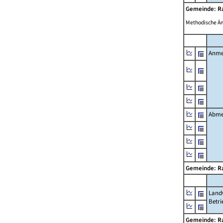
Gemeinde: R
Methodische Ä
Anme
Abme
Gemeinde: R
Landw
Betri
Gemeinde: R