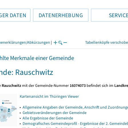
GER DATEN
DATENERHEBUNG
SERVIC
henerklärungen/Abkürzungen
|
Tabellenköpfe verschob
lte Merkmale einer Gemeinde
de: Rauschwitz
e
Rauschwitz
mit der Gemeinde-Nummer
16074073
befindet sich im
Landkre
Kartenansicht im Thüringen Viewer
▸
Allgemeine Angaben der Gemeinde, Anschrift und Zuordnunge
▸
Gebietsveränderungen der Gemeinde
▸
Alle Ergebnisse der Gemeinde
▸
Demografisches Gemeindeprofil - Ergebnisse der 2. Gemeind