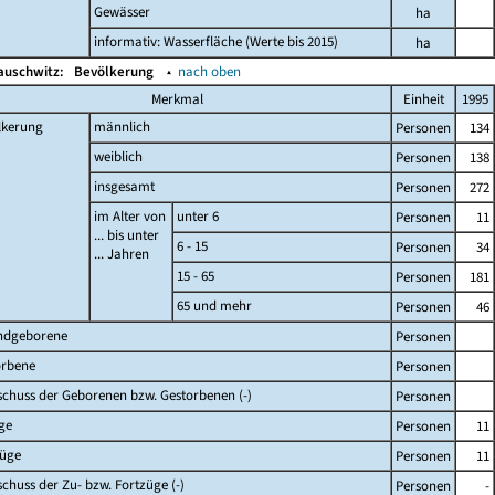
Gewässer
ha
informativ: Wasserfläche (Werte bis 2015)
ha
auschwitz:
Bevölkerung
▴
nach oben
Merkmal
Einheit
1995
lkerung
männlich
Personen
134
weiblich
Personen
138
insgesamt
Personen
272
im Alter von
unter 6
Personen
11
... bis unter
6 - 15
Personen
34
... Jahren
15 - 65
Personen
181
65 und mehr
Personen
46
ndgeborene
Personen
orbene
Personen
chuss der Geborenen bzw. Gestorbenen (-)
Personen
ge
Personen
11
züge
Personen
11
chuss der Zu- bzw. Fortzüge (-)
Personen
-