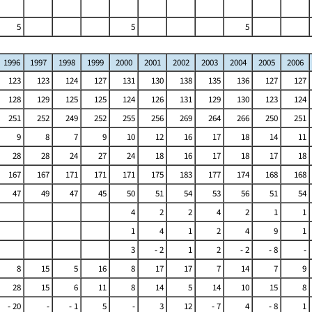
5
5
5
1996
1997
1998
1999
2000
2001
2002
2003
2004
2005
2006
123
123
124
127
131
130
138
135
136
127
127
128
129
125
125
124
126
131
129
130
123
124
251
252
249
252
255
256
269
264
266
250
251
9
8
7
9
10
12
16
17
18
14
11
28
28
24
27
24
18
16
17
18
17
18
167
167
171
171
171
175
183
177
174
168
168
47
49
47
45
50
51
54
53
56
51
54
4
2
2
4
2
1
1
1
4
1
2
4
9
1
3
- 2
1
2
- 2
- 8
-
8
15
5
16
8
17
17
7
14
7
9
28
15
6
11
8
14
5
14
10
15
8
- 20
-
- 1
5
-
3
12
- 7
4
- 8
1