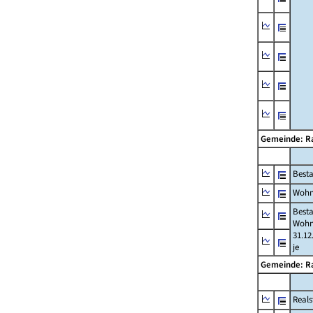
Gemeinde: R
Best
Wohn
Best
Wohn
31.12
je
Gemeinde: R
Reals