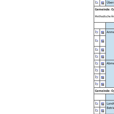
Übers
Gemeinde: 
Methodische Ä
Anme
Abme
Gemeinde: 
Landw
Betri