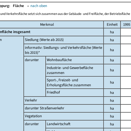
Oppurg:
Fläche
▴
nach oben
-und Verkehrsfläche setzt sich zusammen aus der Gebäude- und Freifläche, der Betriebsfläche 
Merkmal
Einheit
1995
nfläche insgesamt
ha
n
Siedlung (Werte ab 2015)
ha
informativ: Siedlungs- und Verkehrsfläche (Werte
ha
bis 2015)*
darunter
Wohnbaufläche
ha
Industrie- und Gewerbefläche
ha
zusammen
Sport-, Freizeit- und
ha
Erholungsfläche zusammen
Friedhof
ha
Verkehr
ha
darunter Straßenverkehr
ha
Vegetation
ha
darunter
Landwirtschaft
ha