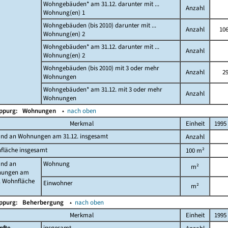
Wohngebäuden* am 31.12. darunter mit ...
Anzahl
Wohnung(en) 1
Wohngebäuden (bis 2010) darunter mit ...
Anzahl
10
Wohnung(en) 2
Wohngebäuden* am 31.12. darunter mit ...
Anzahl
Wohnung(en) 2
Wohngebäuden (bis 2010) mit 3 oder mehr
Anzahl
2
Wohnungen
Wohngebäuden* am 31.12. mit 3 oder mehr
Anzahl
Wohnungen
Oppurg:
Wohnungen
▴
nach oben
Merkmal
Einheit
1995
and an Wohnungen am 31.12. insgesamt
Anzahl
fläche insgesamt
100 m²
and an
Wohnung
m²
ungen am
. Wohnfläche
Einwohner
m²
Oppurg:
Beherbergung
▴
nach oben
Merkmal
Einheit
1995
nfte
insgesamt