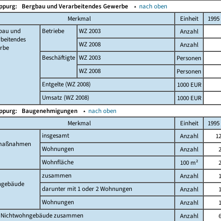
Oppurg:
Bergbau und Verarbeitendes Gewerbe
▴
nach oben
Merkmal
Einheit
1995
bau und
Betriebe
WZ 2003
Anzahl
beitendes
WZ 2008
Anzahl
rbe
Beschäftigte
WZ 2003
Personen
WZ 2008
Personen
Entgelte (WZ 2008)
1000 EUR
Umsatz (WZ 2008)
1000 EUR
Oppurg:
Baugenehmigungen
▴
nach oben
Merkmal
Einheit
1995
insgesamt
Anzahl
1
maßnahmen
Wohnungen
Anzahl
Wohnfläche
100 m²
zusammen
Anzahl
gebäude
darunter mit 1 oder 2 Wohnungen
Anzahl
Wohnungen
Anzahl
 Nichtwohngebäude zusammen
Anzahl