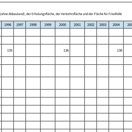
(ohne Abbauland), der Erholungsfläche, der Verkehrsfläche und der Fläche für Friedhöfe
1996
1997
1998
1999
2000
2001
2002
2003
2004
20
135
136
136