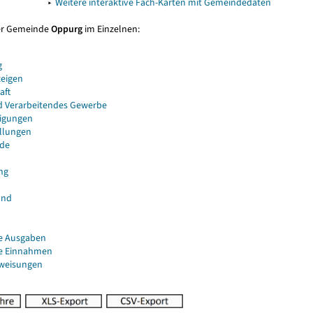
▸
Weitere interaktive Fach-Karten mit Gemeindedaten
er Gemeinde
Oppurg
im Einzelnen:
g
eigen
aft
d Verarbeitendes Gewerbe
igungen
ellungen
de
ng
and
e Ausgaben
e Einnahmen
uweisungen