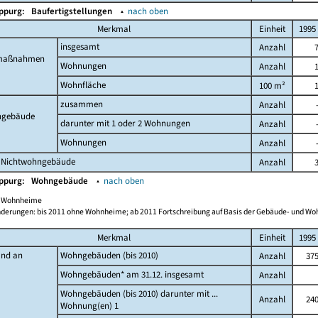
Oppurg:
Baufertigstellungen
▴
nach oben
Merkmal
Einheit
1995
insgesamt
Anzahl
maßnahmen
Wohnungen
Anzahl
Wohnfläche
100 m²
zusammen
Anzahl
gebäude
darunter mit 1 oder 2 Wohnungen
Anzahl
Wohnungen
Anzahl
 Nichtwohngebäude
Anzahl
Oppurg:
Wohngebäude
▴
nach oben
ch Wohnheime
derungen: bis 2011 ohne Wohnheime; ab 2011 Fortschreibung auf Basis der Gebäude- und W
Merkmal
Einheit
1995
and an
Wohngebäuden (bis 2010)
Anzahl
37
Wohngebäuden* am 31.12. insgesamt
Anzahl
Wohngebäuden (bis 2010) darunter mit ...
Anzahl
24
Wohnung(en) 1