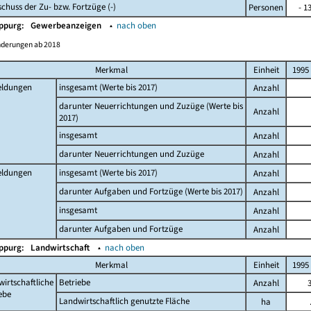
chuss der Zu- bzw. Fortzüge (-)
Personen
- 1
Oppurg:
Gewerbeanzeigen
▴
nach oben
nderungen ab 2018
Merkmal
Einheit
1995
ldungen
insgesamt (Werte bis 2017)
Anzahl
darunter Neuerrichtungen und Zuzüge (Werte bis
Anzahl
2017)
insgesamt
Anzahl
darunter Neuerrichtungen und Zuzüge
Anzahl
ldungen
insgesamt (Werte bis 2017)
Anzahl
darunter Aufgaben und Fortzüge (Werte bis 2017)
Anzahl
insgesamt
Anzahl
darunter Aufgaben und Fortzüge
Anzahl
Oppurg:
Landwirtschaft
▴
nach oben
Merkmal
Einheit
1995
irtschaftliche
Betriebe
Anzahl
ebe
Landwirtschaftlich genutzte Fläche
ha