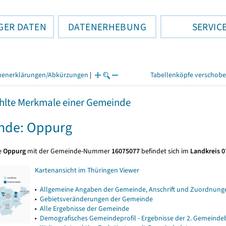
GER DATEN
DATENERHEBUNG
SERVIC
henerklärungen/Abkürzungen
|
Tabellenköpfe verschob
lte Merkmale einer Gemeinde
nde: Oppurg
e
Oppurg
mit der Gemeinde-Nummer
16075077
befindet sich im
Landkreis 0
Kartenansicht im Thüringen Viewer
▸
Allgemeine Angaben der Gemeinde, Anschrift und Zuordnunge
▸
Gebietsveränderungen der Gemeinde
▸
Alle Ergebnisse der Gemeinde
▸
Demografisches Gemeindeprofil - Ergebnisse der 2. Gemeind