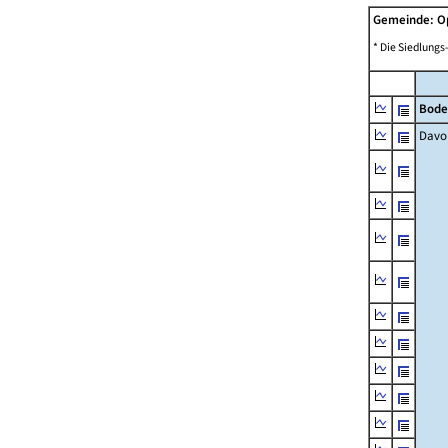
Gemeinde: 
* Die Siedlungs
Bode
Davo