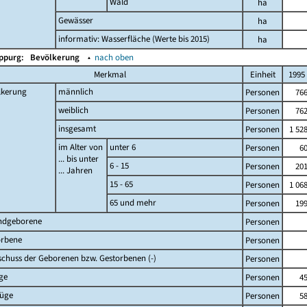
Wald
ha
Gewässer
ha
informativ: Wasserfläche (Werte bis 2015)
ha
Oppurg:
Bevölkerung
▴
nach oben
Merkmal
Einheit
1995
lkerung
männlich
Personen
76
weiblich
Personen
76
insgesamt
Personen
1 52
im Alter von
unter 6
Personen
6
... bis unter
6 - 15
Personen
20
... Jahren
15 - 65
Personen
1 06
65 und mehr
Personen
19
ndgeborene
Personen
orbene
Personen
chuss der Geborenen bzw. Gestorbenen (-)
Personen
ge
Personen
4
züge
Personen
5