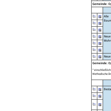
Gemeinde: 
Alle
Bau
Neue
Wohn
Neue
Gemeinde: 
* einschließli
Methodische Än
Best