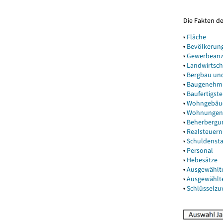
Die Fakten d
▾
Fläche
▾
Bevölkerun
▾
Gewerbeanz
▾
Landwirtsch
▾
Bergbau un
▾
Baugenehm
▾
Baufertigst
▾
Wohngebäu
▾
Wohnungen
▾
Beherbergu
▾
Realsteuern
▾
Schuldenst
▾
Personal
▾
Hebesätze
▾
Ausgewählt
▾
Ausgewählt
▾
Schlüsselz