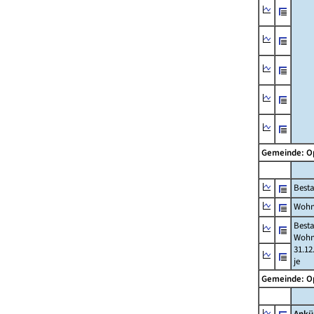
Gemeinde: 
Best
Wohn
Best
Wohn
31.12
je
Gemeinde: 
Ankü