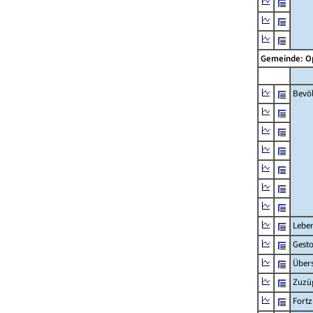
Gemeinde: 
Bevö
Lebe
Gest
Übers
Zuzü
Fort