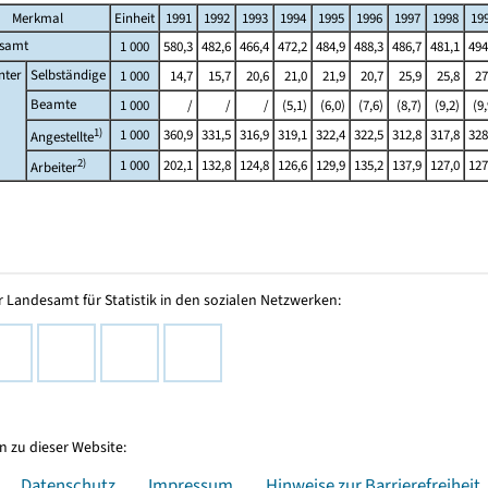
Merkmal
Einheit
1991
1992
1993
1994
1995
1996
1997
1998
19
esamt
1 000
580,3
482,6
466,4
472,2
484,9
488,3
486,7
481,1
494
nter
Selbständige
1 000
14,7
15,7
20,6
21,0
21,9
20,7
25,9
25,8
27
Beamte
1 000
/
/
/
(5,1)
(6,0)
(7,6)
(8,7)
(9,2)
(9,
1)
1 000
360,9
331,5
316,9
319,1
322,4
322,5
312,8
317,8
328
Angestellte
2)
1 000
202,1
132,8
124,8
126,6
129,9
135,2
137,9
127,0
127
Arbeiter
 Landesamt für Statistik in den sozialen Netzwerken:
 zu dieser Website:
Datenschutz
Impressum
Hinweise zur Barrierefreiheit