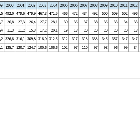
99
2000
2001
2002
2003
2004
2005
2006
2007
2008
2009
2010
2011
2012
,5
492,0
479,6
479,9
467,8
471,5
466
472
484
492
500
509
502
496
,7
26,8
27,3
26,4
27,7
28,1
30
35
37
38
35
33
34
33
9)
11,3
11,2
15,3
17,2
20,1
19
18
20
20
20
20
20
18
,2
326,8
316,1
309,8
318,0
312,5
312
317
313
333
345
357
347
347
,1
125,7
120,7
124,7
100,6
106,6
102
97
110
97
98
96
99
84