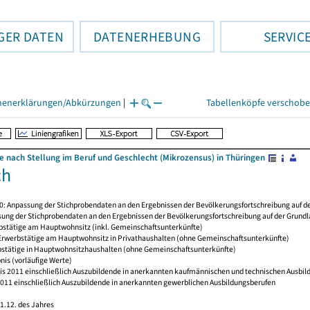
GER DATEN
DATENERHEBUNG
SERVIC
henerklärungen/Abkürzungen
|
Tabellenköpfe verschob
e nach Stellung im Beruf und Geschlecht (Mikrozensus) in Thüringen
ch
20: Anpassung der Stichprobendaten an den Ergebnissen der Bevölkerungsfortschreibung auf d
sung der Stichprobendaten an den Ergebnissen der Bevölkerungsfortschreibung auf der Grund
rbstätige am Hauptwohnsitz (inkl. Gemeinschaftsunterkünfte)
 Erwerbstätige am Hauptwohnsitz in Privathaushalten (ohne Gemeinschaftsunterkünfte)
bstätige in Hauptwohnsitzhaushalten (ohne Gemeinschaftsunterkünfte)
nis (vorläufige Werte)
bis 2011 einschließlich Auszubildende in anerkannten kaufmännischen und technischen Ausbild
 2011 einschließlich Auszubildende in anerkannten gewerblichen Ausbildungsberufen
1.12. des Jahres