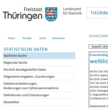
THÜRIN
Zurück
|
Zeic
Home
Kontakt
Suche
Newsletter
STATISTISCHE DATEN
Erwerbstätig
Sachliche Suche
weibli
Regionale Suche
Kürzlich bereitgestellte Daten
ab 2011 bis 20
ab 2021: Anpas
Allgemeine Angaben, Zuordnungen
bis 2016: Erwe
2017 bis 2019:
Gebietsveränderungen,
ab 2020: Erwer
Änderungen zum Schlüsselverzeichnis
2025: Erstergeb
1) Angestellte 
Definitionen und Erläuterungen
2) Arbeiter bis
Newsletter
Gebietsstand: 3