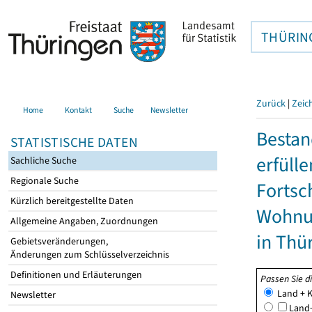
THÜRIN
Zurück
|
Zeic
Home
Kontakt
Suche
Newsletter
Besta
STATISTISCHE DATEN
erfüll
Sachliche Suche
Regionale Suche
Fortsc
Kürzlich bereitgestellte Daten
Wohnu
Allgemeine Angaben, Zuordnungen
in Thü
Gebietsveränderungen,
Änderungen zum Schlüsselverzeichnis
Definitionen und Erläuterungen
Passen Sie d
Land + K
Newsletter
Land+