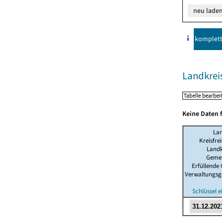
komplet
Landkre
Keine Daten 
La
Kreisfre
Landk
Geme
Erfüllende
Verwaltungsg
Schlüssel 