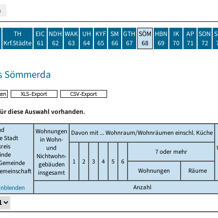
TH
EIC
NDH
WAK
UH
KYF
SM
GTH
SÖM
HBN
IK
AP
SON
S
t
Krf.Städte
61
62
63
64
65
66
67
68
69
70
71
72
is Sömmerda
für diese Auswahl vorhanden.
nd
Wohnungen
Davon mit ... Wohnraum/Wohnräumen einschl. Küche
ie Stadt
in Wohn-
reis
und
7 oder mehr
inde
Nichtwohn-
1
2
3
4
5
6
 Gemeinde
gebäuden
Wohnungen
Räume
emeinschaft
insgesamt
Anzahl
einblenden