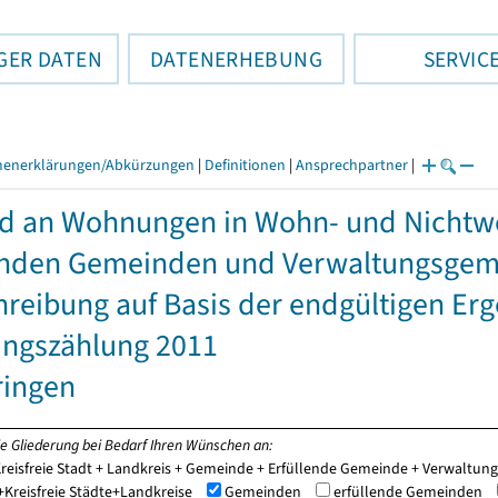
GER DATEN
DATENERHEBUNG
SERVIC
henerklärungen/Abkürzungen
|
Definitionen
|
Ansprechpartner
|
nd an Wohnungen in Wohn- und Nicht
enden Gemeinden und Verwaltungsgeme
hreibung auf Basis der endgültigen Er
ngszählung 2011
ringen
ie Gliederung bei Bedarf Ihren Wünschen an:
reisfreie Stadt + Landkreis + Gemeinde + Erfüllende Gemeinde + Verwaltu
Kreisfreie Städte+Landkreise
Gemeinden
erfüllende Gemeinden