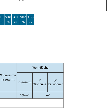
LF
SHK
SOK
GRZ
ABG
73
74
75
76
77
Wohnfläche
Wohnräume
insgesamt
je
je
insgesamt
Wohnung
Einwohner
100 m²
m²