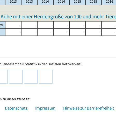
2013
2013
2014
2014
2015
2015
2016
 Kühe mit einer Herdengröße von 100 und mehr Tiere
en
-
-
-
-
-
-
-
-
-
-
-
-
 Landesamt für Statistik in den sozialen Netzwerken:
 zu dieser Website:
Datenschutz
Impressum
Hinweise zur Barrierefreiheit