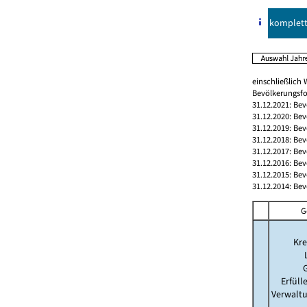
komplet
einschließlic
Bevölkerungsfo
31.12.2021: Be
31.12.2020: Be
31.12.2019: Be
31.12.2018: Be
31.12.2017: Be
31.12.2016: Be
31.12.2015: Be
31.12.2014: Be
G
Kre
Erfül
Verwalt