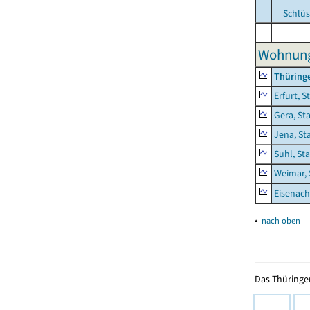
Schlüs
Wohnunge
Thüring
Erfurt, S
Gera, St
Jena, St
Suhl, St
Weimar, 
Eisenach
▴
nach oben
Das Thüringer