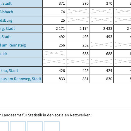
, Stadt
371
370
370
Alsbach
74
dsburg
25
g, Stadt
2 171
2 174
2 433
2 
, Stadt
492
493
493
d am Rennsteig
256
252
lick
688
688
lkau, Stadt
426
425
424
haus am Rennweg, Stadt
833
831
830
 Landesamt für Statistik in den sozialen Netzwerken: