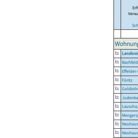
Er
Verw
Sc
Wohnunge
Landkre
Bachfeld
Effelder
Föritz
Goldisth
Judenb
Lauscha,
Mengers
Neuhaus
Neuhaus-