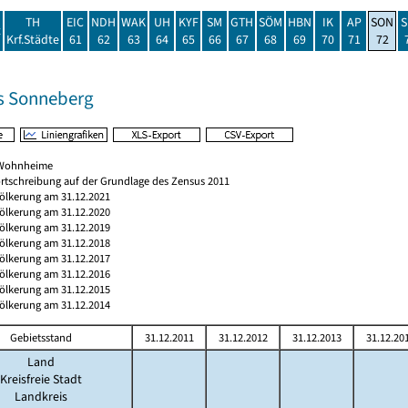
TH
EIC
NDH
WAK
UH
KYF
SM
GTH
SÖM
HBN
IK
AP
SON
S
t
Krf.Städte
61
62
63
64
65
66
67
68
69
70
71
72
s Sonneberg
h Wohnheime
rtschreibung auf der Grundlage des Zensus 2011
völkerung am 31.12.2021
völkerung am 31.12.2020
völkerung am 31.12.2019
völkerung am 31.12.2018
völkerung am 31.12.2017
völkerung am 31.12.2016
völkerung am 31.12.2015
völkerung am 31.12.2014
Gebietsstand
31.12.2011
31.12.2012
31.12.2013
31.12.20
Land
Kreisfreie Stadt
Landkreis