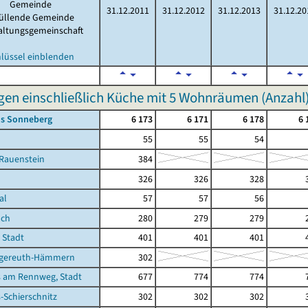
Gemeinde
31.12.2011
31.12.2012
31.12.2013
31.12.20
füllende Gemeinde
altungsgemeinschaft
hlüssel einblenden
n einschließlich Küche mit 5 Wohnräumen (Anzahl
is Sonneberg
6 173
6 171
6 178
6 
55
55
54
-Rauenstein
384
326
326
328
al
57
57
56
ach
280
279
279
 Stadt
401
401
401
gereuth-Hämmern
302
 am Rennweg, Stadt
677
774
774
Schierschnitz
302
302
302