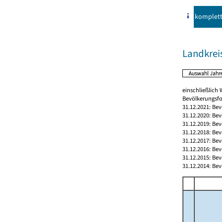
komplet
Landkrei
einschließlic
Bevölkerungsfo
31.12.2021: Be
31.12.2020: Be
31.12.2019: Be
31.12.2018: Be
31.12.2017: Be
31.12.2016: Be
31.12.2015: Be
31.12.2014: Be