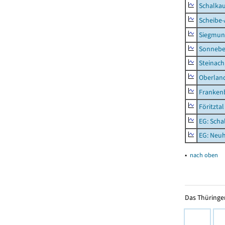
Schalkau
Scheibe-
Siegmun
Sonneber
Steinach
Oberlan
Frankenb
Föritztal
EG: Scha
EG: Neu
▴
nach oben
Das Thüringer