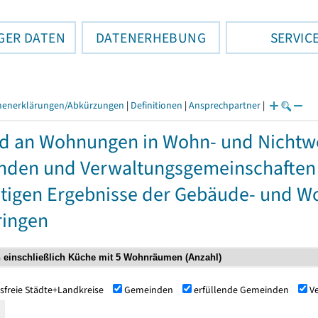
GER DATEN
DATENERHEBUNG
SERVIC
henerklärungen/Abkürzungen
|
Definitionen
|
Ansprechpartner
|
d an Wohnungen in Wohn- und Nichtw
den und Verwaltungsgemeinschaften ab
tigen Ergebnisse der Gebäude- und 
ringen
sfreie Städte+Landkreise
Gemeinden
erfüllende Gemeinden
V