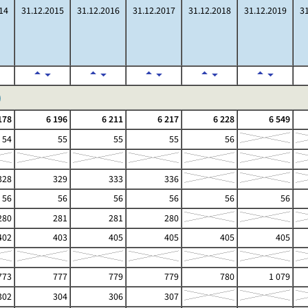
14
31.12.2015
31.12.2016
31.12.2017
31.12.2018
31.12.2019
31
)
178
6 196
6 211
6 217
6 228
6 549
54
55
55
55
56
328
329
333
336
56
56
56
56
56
56
280
281
281
280
402
403
405
405
405
405
773
777
779
779
780
1 079
302
304
306
307