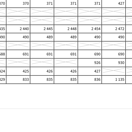
370
370
371
371
371
427
435
2 440
2 445
2 448
2 454
2 472
490
490
489
489
490
490
688
691
691
691
690
690
926
930
424
425
426
426
427
829
833
835
835
836
1 135