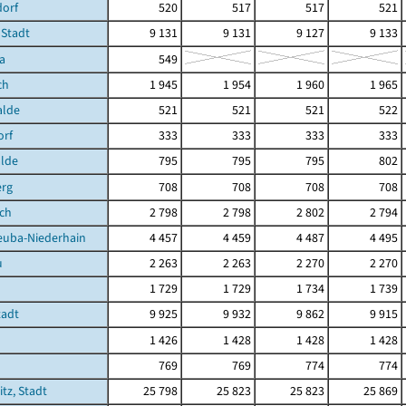
dorf
520
517
517
521
 Stadt
9 131
9 131
9 127
9 133
a
549
ch
1 945
1 954
1 960
1 965
lde
521
521
521
522
orf
333
333
333
333
lde
795
795
795
802
erg
708
708
708
708
sch
2 798
2 798
2 802
2 794
euba-Niederhain
4 457
4 459
4 487
4 495
u
2 263
2 263
2 270
2 270
1 729
1 729
1 734
1 739
tadt
9 925
9 932
9 862
9 915
1 426
1 428
1 428
1 428
769
769
774
774
tz, Stadt
25 798
25 823
25 823
25 869