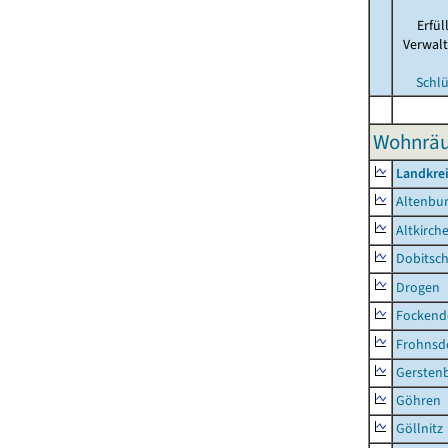
Erfü
Verwal
Schlü
Wohnräu
Landkrei
Altenbur
Altkirch
Dobitsc
Drogen
Fockend
Frohnsd
Gersten
Göhren
Göllnitz