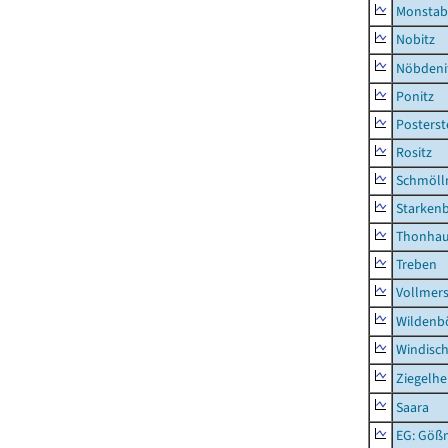
Monstab
Nobitz
Nöbdeni
Ponitz
Posterst
Rositz
Schmölln
Starken
Thonha
Treben
Vollmer
Wildenb
Windisc
Ziegelh
Saara
EG: Gößn