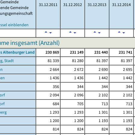
Gemeinde
31.12.2011
31.12.2012
31.12.2013
31.12.2014
llende Gemeinde
tungsgemeinschaft
ssel einblenden
me insgesamt (Anzahl)
s Altenburger Land
230 869
231 149
231 440
231 741
g, Stadt
81 339
81 280
81 397
81 397
en
2 664
2 672
2 690
2 695
hen
1 436
1 436
1 442
1 442
356
344
344
344
orf
2 094
2 096
2 102
2 102
orf
684
705
713
713
berg
1 293
1 293
1 301
1 301
1 200
1 200
1 193
1 193
814
824
824
824