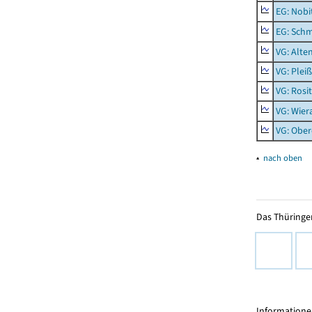
EG: Nobi
EG: Schm
VG: Alte
VG: Plei
VG: Rosi
VG: Wier
VG: Ober
▴
nach oben
Das Thüringer
Informationen