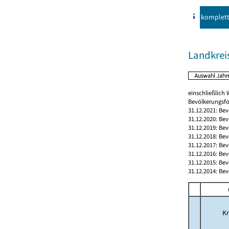
komplet
Landkrei
einschließlic
Bevölkerungsfo
31.12.2021: Be
31.12.2020: Be
31.12.2019: Be
31.12.2018: Be
31.12.2017: Be
31.12.2016: Be
31.12.2015: Be
31.12.2014: Be
Kr