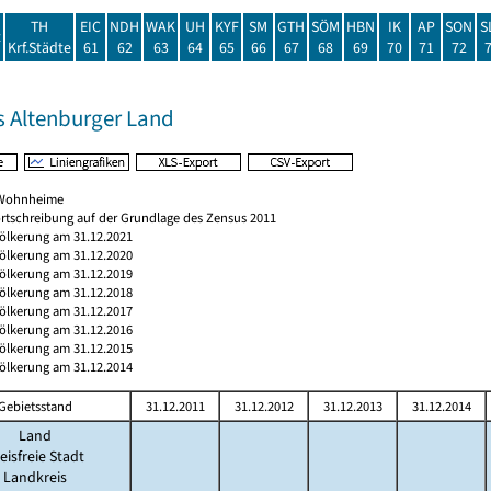
TH
EIC
NDH
WAK
UH
KYF
SM
GTH
SÖM
HBN
IK
AP
SON
S
t
Krf.Städte
61
62
63
64
65
66
67
68
69
70
71
72
s Altenburger Land
h Wohnheime
rtschreibung auf der Grundlage des Zensus 2011
völkerung am 31.12.2021
völkerung am 31.12.2020
völkerung am 31.12.2019
völkerung am 31.12.2018
völkerung am 31.12.2017
völkerung am 31.12.2016
völkerung am 31.12.2015
völkerung am 31.12.2014
Gebietsstand
31.12.2011
31.12.2012
31.12.2013
31.12.2014
Land
eisfreie Stadt
Landkreis