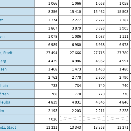
1 066
1 066
1 058
1 058
8 356
15 410
15 462
15 503
tz
2 274
2 277
2 277
2 282
3 867
3 879
3 898
3 905
ein
1 078
1 086
1 087
1 111
6 989
6 980
6 968
6 978
, Stadt
27 494
27 666
27 715
27 780
berg
4 429
4 986
4 982
4 991
usen
1 468
1 473
1 480
1 480
2 762
2 778
2 800
2 790
shain
733
734
740
740
örten
768
770
770
770
hleuba
4 819
4 831
4 845
4 846
eim
2 193
2 203
2 211
2 228
7 026
itz, Stadt
13 331
13 343
13 358
13 371