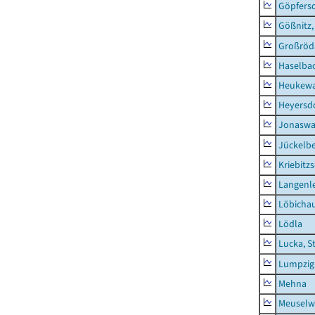
Göpfers
Gößnitz,
Großröd
Haselba
Heukewa
Heyersd
Jonaswa
Jückelb
Kriebitz
Langenl
Löbicha
Lödla
Lucka, S
Lumpzig
Mehna
Meuselwi