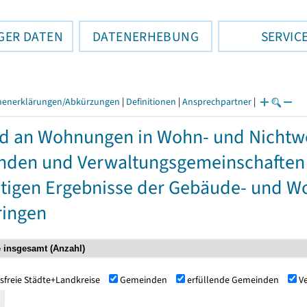
GER DATEN
DATENERHEBUNG
SERVIC
henerklärungen/Abkürzungen
|
Definitionen
|
Ansprechpartner
|
d an Wohnungen in Wohn- und Nichtw
den und Verwaltungsgemeinschaften ab
tigen Ergebnisse der Gebäude- und 
ringen
sfreie Städte+Landkreise
Gemeinden
erfüllende Gemeinden
V