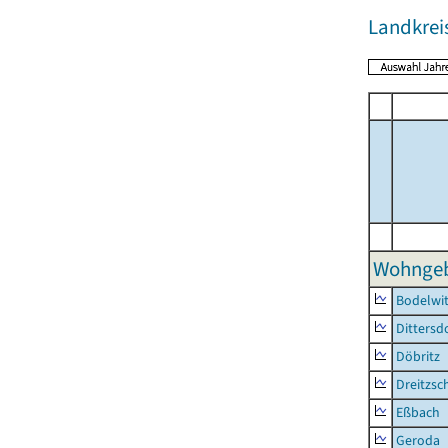
Landkreis
Wohngeb
Bodelwi
Dittersd
Döbritz
Dreitzsc
Eßbach
Geroda