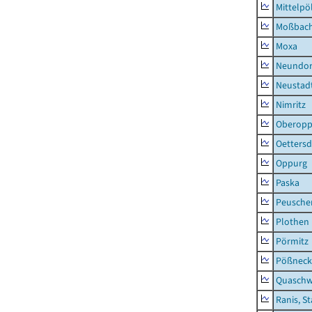
Mittelpöl
Moßbac
Moxa
Neundorf
Neustadt
Nimritz
Oberopp
Oettersd
Oppurg
Paska
Peusche
Plothen
Pörmitz
Pößneck,
Quaschw
Ranis, S