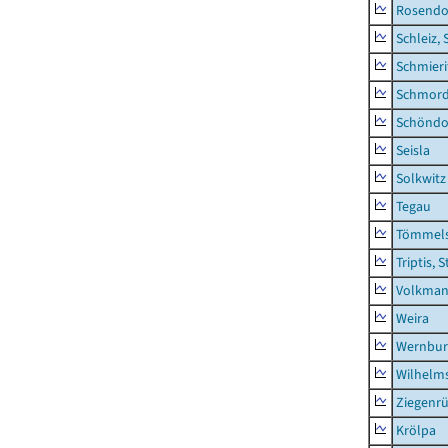
Rosendo
Schleiz, 
Schmieri
Schmor
Schöndo
Seisla
Solkwitz
Tegau
Tömmels
Triptis, 
Volkman
Weira
Wernbur
Wilhelm
Ziegenrü
Krölpa