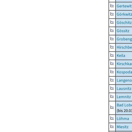
Gertewit
Görkwit
Göschitz
Gössitz
Grobeng
Hirschbe
Keila
Kirschka
Kospod
Langeno
Lausnitz
Lemnitz
Bad Lobe
(bis 20.
Löhma
Miesitz