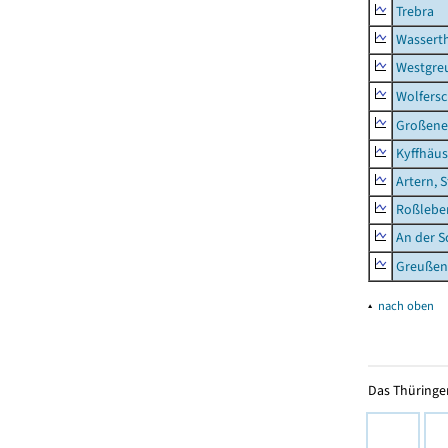
Trebra
Wassert
Westgre
Wolfers
Großeneh
Kyffhäus
Artern, 
Roßleben
An der S
Greußen,
▴
nach oben
Das Thüringer