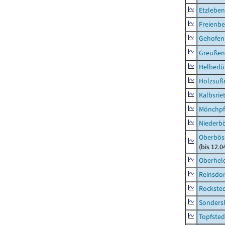
Etzleben
Freienbe
Gehofen
Greußen,
Helbedü
Holzsuß
Kalbsrie
Mönchpfi
Niederb
Oberbös
(bis 12.
Oberhel
Reinsdor
Rockste
Sonders
Topfsted