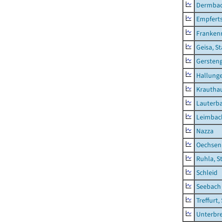
Dermba
Empfert
Franken
Geisa, S
Gersten
Hallung
Krautha
Lauterb
Leimbac
Nazza
Oechsen
Ruhla, S
Schleid
Seebach
Treffurt,
Unterbr