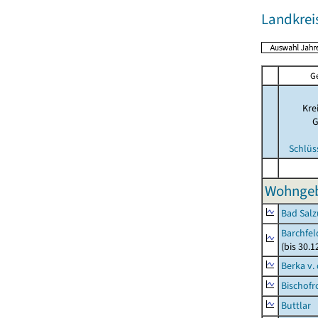
Landkrei
G
Kre
Schlüs
Wohngeb
Bad Salz
Barchfe
(bis 30.1
Berka v. 
Bischofr
Buttlar