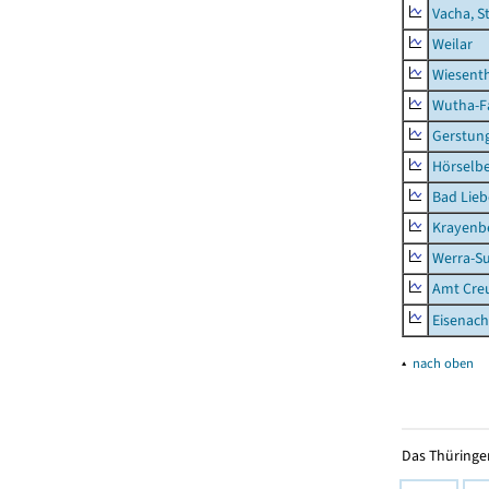
Vacha, S
Weilar
Wiesent
Wutha-F
Gerstun
Hörselbe
Bad Lieb
Krayenb
Werra-Su
Amt Creu
Eisenach
▴
nach oben
Das Thüringer