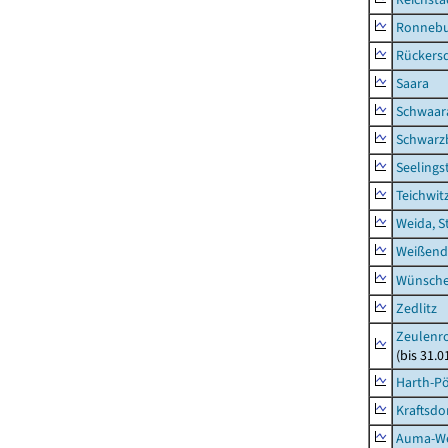
Ronnebu
Rückers
Saara
Schwaar
Schwarz
Seelings
Teichwit
Weida, S
Weißend
Wünsche
Zedlitz
Zeulenro
(bis 31.
Harth-Pö
Kraftsdo
Auma-Wei