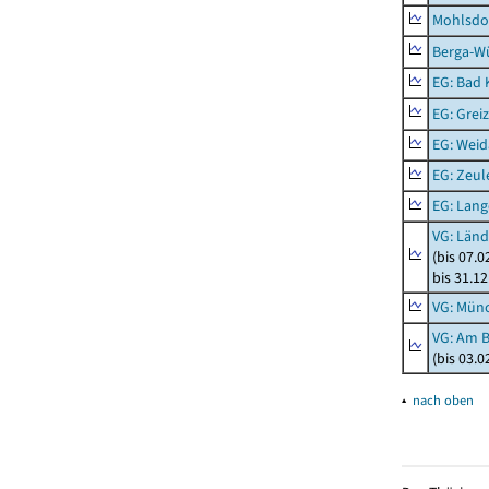
Mohlsdor
Berga-Wü
EG: Bad K
EG: Greiz
EG: Weid
EG: Zeul
EG: Lan
VG: Länd
(bis 07.
bis 31.1
VG: Mün
VG: Am 
(bis 03.
▴
nach oben