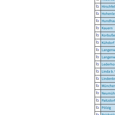
Hirschfe
Hohenle
Hundha
Kauern
Korbuß
Kühdorf
Langenw
Langenw
Lederho
Linda b.
Lindenk
München
Neumühl
Paitzdor
Pölzig
Reichstä