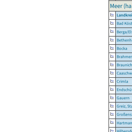
Meer (ha
Landkrei
Bad Köst
Berga/El
Bethenh
Bocka
Brahme
Braunic
Caaschw
Crimla
Endschü
Gauern
Greiz, St
Großens
Hartman
Hilbersd