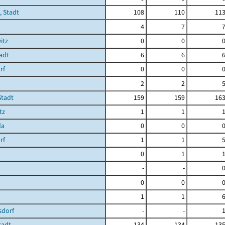
 Stadt
108
110
11
4
7
itz
0
0
tadt
6
6
rf
0
0
2
2
Stadt
159
159
16
tz
1
1
da
0
0
rf
1
1
0
1
-
-
0
0
1
1
dorf
-
-
Stadt
134
134
13