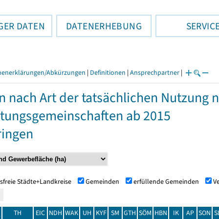
GER DATEN
DATENERHEBUNG
SERVIC
henerklärungen/Abkürzungen
|
Definitionen
|
Ansprechpartner
|
n nach Art der tatsächlichen Nutzung
tungsgemeinschaften ab 2015
ringen
sfreie Städte+Landkreise
Gemeinden
erfüllende Gemeinden
V
TH
EIC
NDH
WAK
UH
KYF
SM
GTH
SÖM
HBN
IK
AP
SON
S
t