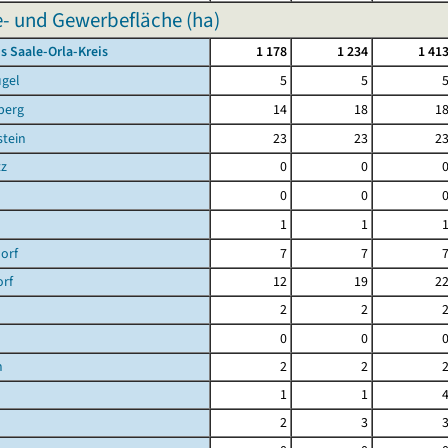
e- und Gewerbefläche (ha)
s Saale-Orla-Kreis
1 178
1 234
1 41
ügel
5
5
berg
14
18
1
tein
23
23
2
tz
0
0
0
0
1
1
orf
7
7
orf
12
19
2
2
2
0
0
h
2
2
1
1
2
3