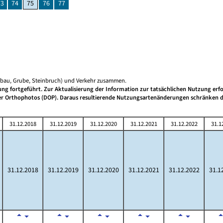
73
74
75
76
77
gebau, Grube, Steinbruch) und Verkehr zusammen.
g fortgeführt. Zur Aktualisierung der Information zur tatsächlichen Nutzung erfol
ler Orthophotos (DOP). Daraus resultierende Nutzungsartenänderungen schränken d
31.12.2018
31.12.2019
31.12.2020
31.12.2021
31.12.2022
31.1
31.12.2018
31.12.2019
31.12.2020
31.12.2021
31.12.2022
31.1