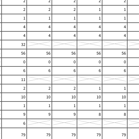
0
2
2
2
2
2
1
2
2
2
1
1
0
1
1
1
1
1
4
4
4
4
4
4
1
4
4
4
4
4
2
32
6
56
56
56
56
56
0
0
0
0
0
0
-
6
6
6
6
6
1
11
1
2
2
2
1
1
0
10
10
10
10
10
-
1
1
1
1
1
0
9
9
9
8
8
6
6
7
79
79
79
79
79