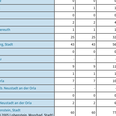
z
0
0
z
1
1
0
0
2
2
ereuth
1
1
25
25
3
rg, Stadt
43
43
5
0
0
u
-
-
9
9
1
a
1
1
rla
7
7
1
 b. Neustadt an der Orla
-
-
0
0
 Neustadt an der Orla
2
2
nstein, Stadt
60
60
7
03.2005 Lobenstein, Moorbad, Stadt)