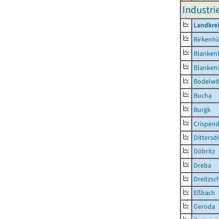
Industri
Landkrei
Birkenh
Blanken
Blankens
Bodelwi
Bucha
Burgk
Crispend
Dittersd
Döbritz
Dreba
Dreitzsc
Eßbach
Geroda