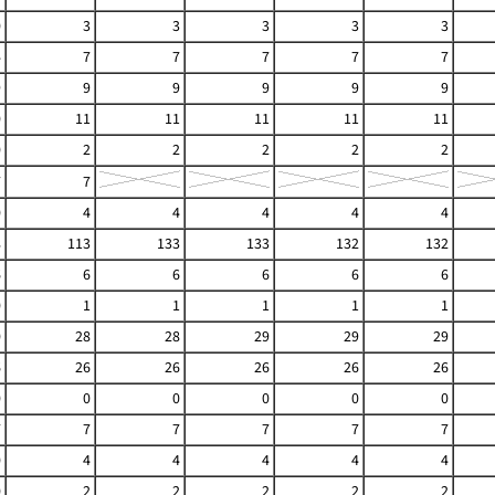
0
3
3
3
3
3
4
7
7
7
7
7
9
9
9
9
9
9
0
11
11
11
11
11
0
2
2
2
2
2
7
7
0
4
4
4
4
4
8
113
133
133
132
132
6
6
6
6
6
6
0
1
1
1
1
1
0
28
28
29
29
29
6
26
26
26
26
26
0
0
0
0
0
0
7
7
7
7
7
7
0
4
4
4
4
4
0
2
2
2
2
2