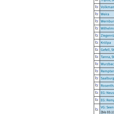
Volkman
Weira
Wernbur
Wilhelm
Ziegenrü
Krölpa
Gefell, S
Tanna, S
Wurzbach
Rempten
Saalburg
Rosenth
EG: Neus
EG: Rem
VG: Seen
(bis 03.