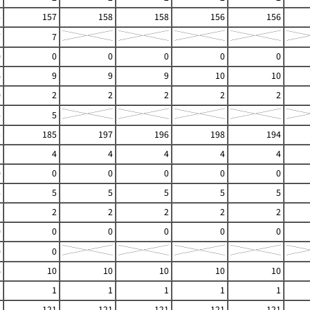
3
157
158
158
156
156
7
7
0
0
0
0
0
0
6
9
9
9
10
10
0
2
2
2
2
2
5
5
3
185
197
196
198
194
1
4
4
4
4
4
0
0
0
0
0
0
5
5
5
5
5
5
1
2
2
2
2
2
0
0
0
0
0
0
0
0
6
10
10
10
10
10
1
1
1
1
1
1
5
121
121
121
121
121