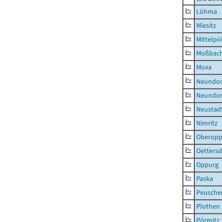
Löhma
Miesitz
Mittelpöl
Moßbac
Moxa
Neundorf
Neundorf
Neustadt
Nimritz
Oberopp
Oettersd
Oppurg
Paska
Peusche
Plothen
Pörmitz