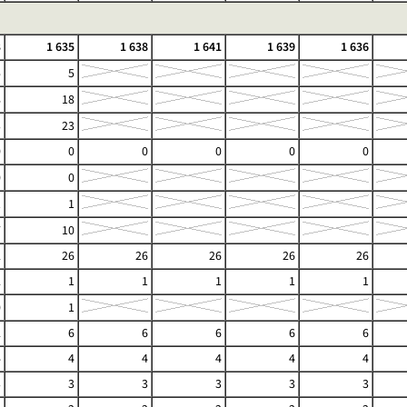
3
1 635
1 638
1 641
1 639
1 636
5
5
8
18
3
23
0
0
0
0
0
0
0
0
1
1
7
10
2
26
26
26
26
26
2
1
1
1
1
1
0
1
2
6
6
6
6
6
4
4
4
4
4
4
3
3
3
3
3
3