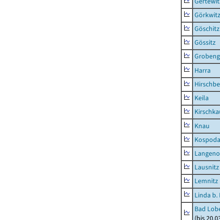
Gertewit
Görkwit
Göschitz
Gössitz
Grobeng
Harra
Hirschbe
Keila
Kirschka
Knau
Kospod
Langeno
Lausnitz
Lemnitz
Linda b.
Bad Lobe
(bis 20.