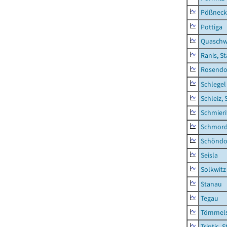
Pößneck,
Pottiga
Quaschw
Ranis, S
Rosendo
Schlegel
Schleiz, 
Schmieri
Schmor
Schöndo
Seisla
Solkwitz
Stanau
Tegau
Tömmels
Triptis, 