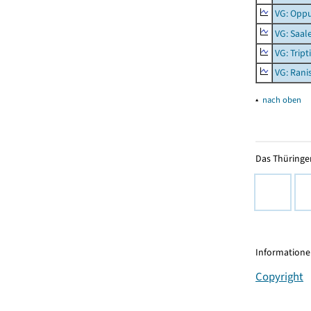
VG: Opp
VG: Saal
VG: Tript
VG: Rani
▴
nach oben
Das Thüringer
Informationen
Copyright