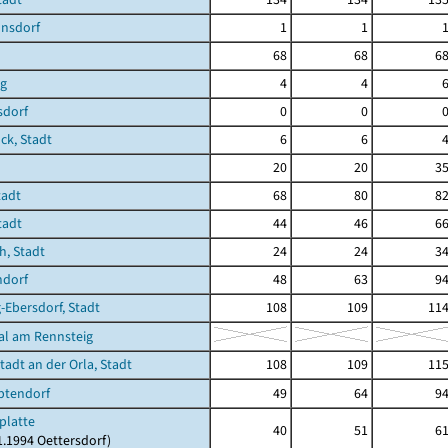
nsdorf
1
1
68
68
6
g
4
4
sdorf
0
0
ck, Stadt
6
6
20
20
3
tadt
68
80
8
tadt
44
46
6
, Stadt
24
24
3
dorf
48
63
9
-Ebersdorf, Stadt
108
109
11
al am Rennsteig
tadt an der Orla, Stadt
108
109
11
ptendorf
49
64
9
platte
40
51
6
11.1994 Oettersdorf)