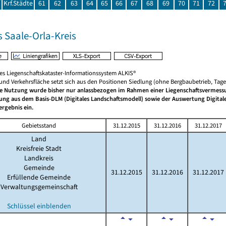
Krf.Städte
61
62
63
64
65
66
67
68
69
70
71
72
 Saale-Orla-Kreis
hes Liegenschaftskataster-Informationssystem ALKIS®
 und Verkehrsfläche setzt sich aus den Positionen Siedlung (ohne Bergbaubetrieb, Ta
he Nutzung wurde bisher nur anlassbezogen im Rahmen einer Liegenschaftsvermessun
rung aus dem Basis-DLM (Digitales Landschaftsmodell) sowie der Auswertung Digita
rgebnis ein.
Gebietsstand
31.12.2015
31.12.2016
31.12.2017
Land
Kreisfreie Stadt
Landkreis
Gemeinde
31.12.2015
31.12.2016
31.12.2017
Erfüllende Gemeinde
Verwaltungsgemeinschaft
Schlüssel einblenden