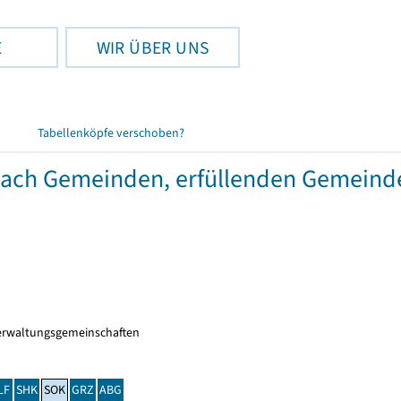
E
WIR ÜBER UNS
Tabellenköpfe verschoben?
 nach Gemeinden, erfüllenden Gemein
erwaltungsgemeinschaften
LF
SHK
SOK
GRZ
ABG