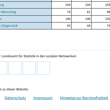
urg
104
104
10
e-Rennsteig
74
81
9
is
146
148
15
s-Ziegenrück
43
44
7
 Landesamt für Statistik in den sozialen Netzwerken:
 zu dieser Website:
Datenschutz
Impressum
Hinweise zur Barrierefreiheit