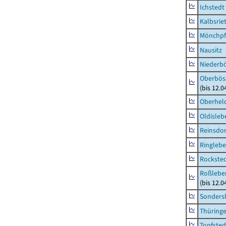
Ichstedt
Kalbsrie
Mönchpfi
Nausitz
Niederb
Oberbös
(bis 12.
Oberhel
Oldisleb
Reinsdor
Ringleb
Rockste
Roßleben
(bis 12.
Sonders
Thüring
Topfsted