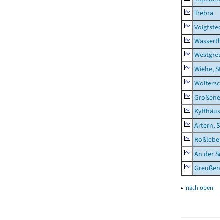
Trebra
Voigtste
Wassert
Westgre
Wiehe, S
Wolfers
Großeneh
Kyffhäus
Artern, 
Roßleben
An der S
Greußen,
▴
nach oben