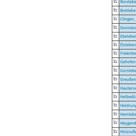
Borxleb
Bretleb
Clingen,
Donndor
Ebeleben
Etzleben
Freienbe
Gehofen
Gorsleb
Greußen,
Hautero
Helbedü
Heldrung
Hemleb
Heygend
Holzsuß